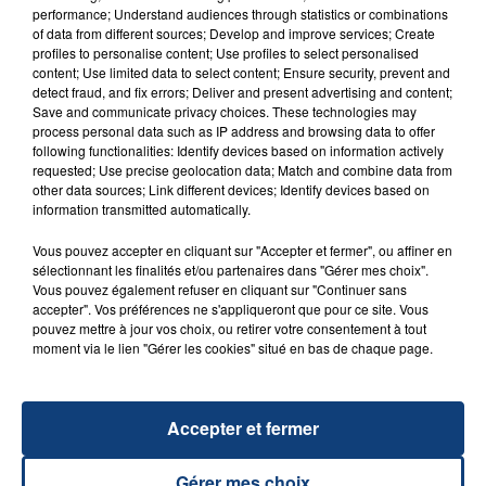
performance; Understand audiences through statistics or combinations
of data from different sources; Develop and improve services; Create
profiles to personalise content; Use profiles to select personalised
content; Use limited data to select content; Ensure security, prevent and
20 juillet 2026
detect fraud, and fix errors; Deliver and present advertising and content;
UNE ADOLESCENTE DEVANT SE FAIRE
Save and communicate privacy choices. These technologies may
OPÉRER DE LA CHEVILLE RESSORT DE LA...
process personal data such as IP address and browsing data to offer
following functionalities: Identify devices based on information actively
La famille a porté plainte contre la clinique qui a
requested; Use precise geolocation data; Match and combine data from
reconnu sa responsabilité et présenté ses
other data sources; Link different devices; Identify devices based on
information transmitted automatically.
excuses.
TITRES DIFFUSÉS
Vous pouvez accepter en cliquant sur "Accepter et fermer", ou affiner en
sélectionnant les finalités et/ou partenaires dans "Gérer mes choix".
Vous pouvez également refuser en cliquant sur "Continuer sans
11h30
11h30
11h27
11h27
accepter". Vos préférences ne s'appliqueront que pour ce site. Vous
pouvez mettre à jour vos choix, ou retirer votre consentement à tout
moment via le lien "Gérer les cookies" situé en bas de chaque page.
Accepter et fermer
Gérer mes choix