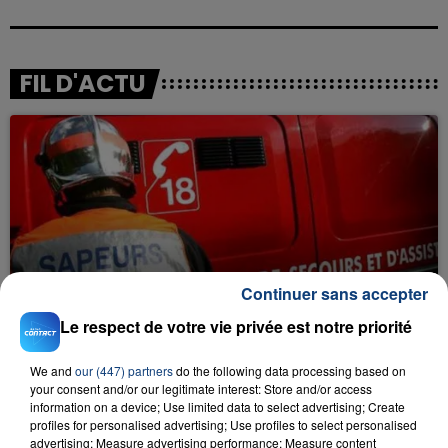
FIL D'ACTU
23 juillet 2026
Continuer sans accepter
INCENDIE MORTEL À LENS : UNE FEMME ET
SON BÉBÉ ENTRE LA VIE ET LA...
Le respect de votre vie privée est notre priorité
Un homme s'est immolé par le feu après avoir
aspergé sa compagne et leur bébé de trois mois
We and
our (447) partners
do the following data processing based on
your consent and/or our legitimate interest: Store and/or access
d'un liquide inflammable.
information on a device; Use limited data to select advertising; Create
profiles for personalised advertising; Use profiles to select personalised
advertising; Measure advertising performance; Measure content