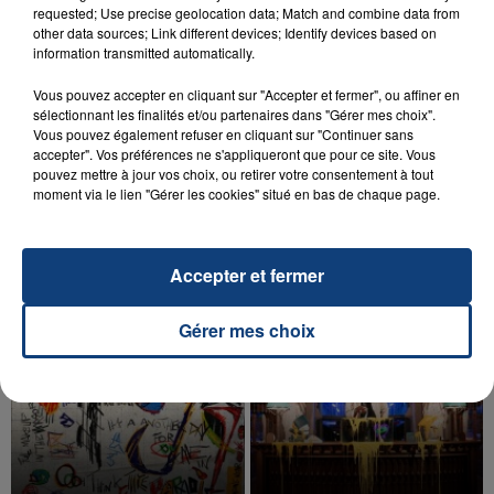
requested; Use precise geolocation data; Match and combine data from
other data sources; Link different devices; Identify devices based on
information transmitted automatically.
Vous pouvez accepter en cliquant sur "Accepter et fermer", ou affiner en
sélectionnant les finalités et/ou partenaires dans "Gérer mes choix".
20 juillet 2026
Vous pouvez également refuser en cliquant sur "Continuer sans
UNE ADOLESCENTE DEVANT SE FAIRE
accepter". Vos préférences ne s'appliqueront que pour ce site. Vous
OPÉRER DE LA CHEVILLE RESSORT DE LA...
pouvez mettre à jour vos choix, ou retirer votre consentement à tout
moment via le lien "Gérer les cookies" situé en bas de chaque page.
La famille a porté plainte contre la clinique qui a
reconnu sa responsabilité et présenté ses
excuses.
TITRES DIFFUSÉS
Accepter et fermer
Gérer mes choix
13h14
13h14
13h09
13h09