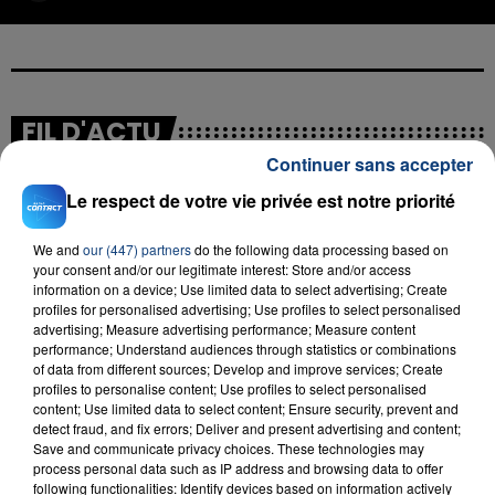
FIL D'ACTU
Continuer sans accepter
Le respect de votre vie privée est notre priorité
We and
our (447) partners
do the following data processing based on
your consent and/or our legitimate interest: Store and/or access
information on a device; Use limited data to select advertising; Create
profiles for personalised advertising; Use profiles to select personalised
advertising; Measure advertising performance; Measure content
23 juillet 2026
performance; Understand audiences through statistics or combinations
INCENDIE MORTEL À LENS : UNE FEMME ET
of data from different sources; Develop and improve services; Create
profiles to personalise content; Use profiles to select personalised
SON BÉBÉ ENTRE LA VIE ET LA...
content; Use limited data to select content; Ensure security, prevent and
Un homme s'est immolé par le feu après avoir
detect fraud, and fix errors; Deliver and present advertising and content;
aspergé sa compagne et leur bébé de trois mois
Save and communicate privacy choices. These technologies may
process personal data such as IP address and browsing data to offer
d'un liquide inflammable.
following functionalities: Identify devices based on information actively