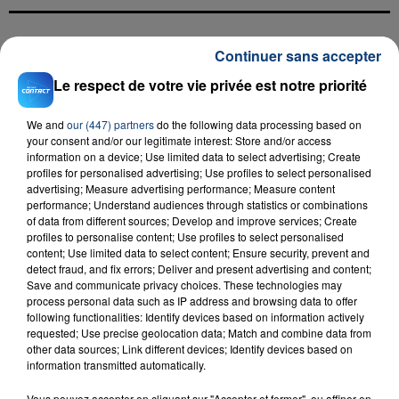
Continuer sans accepter
FIL D'ACTU
Le respect de votre vie privée est notre priorité
We and
our (447) partners
do the following data processing based on
your consent and/or our legitimate interest: Store and/or access
information on a device; Use limited data to select advertising; Create
profiles for personalised advertising; Use profiles to select personalised
advertising; Measure advertising performance; Measure content
performance; Understand audiences through statistics or combinations
of data from different sources; Develop and improve services; Create
23 juillet 2026
profiles to personalise content; Use profiles to select personalised
INCENDIE MORTEL À LENS : UNE FEMME ET
content; Use limited data to select content; Ensure security, prevent and
detect fraud, and fix errors; Deliver and present advertising and content;
SON BÉBÉ ENTRE LA VIE ET LA...
Save and communicate privacy choices. These technologies may
Un homme s'est immolé par le feu après avoir
process personal data such as IP address and browsing data to offer
aspergé sa compagne et leur bébé de trois mois
following functionalities: Identify devices based on information actively
requested; Use precise geolocation data; Match and combine data from
d'un liquide inflammable.
other data sources; Link different devices; Identify devices based on
information transmitted automatically.
Vous pouvez accepter en cliquant sur "Accepter et fermer", ou affiner en