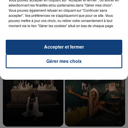
sélectionnant les finalités et/ou partenaires dans "Gérer mes choix".
Vous pouvez également refuser en cliquant sur "Continuer sans
accepter". Vos préférences ne s'appliqueront que pour ce site. Vous
20 juillet 2026
pouvez mettre à jour vos choix, ou retirer votre consentement à tout
UNE ADOLESCENTE DEVANT SE FAIRE
moment via le lien "Gérer les cookies" situé en bas de chaque page.
OPÉRER DE LA CHEVILLE RESSORT DE LA...
La famille a porté plainte contre la clinique qui a
reconnu sa responsabilité et présenté ses
Accepter et fermer
excuses.
TITRES DIFFUSÉS
Gérer mes choix
17h19
17h19
17h16
17h16