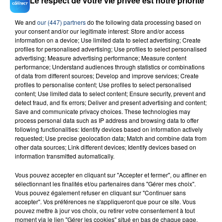
Le respect de votre vie privée est notre priorité
We and
our (447) partners
do the following data processing based on
23 juillet 2026
your consent and/or our legitimate interest: Store and/or access
INCENDIE MORTEL À LENS : UNE FEMME ET
information on a device; Use limited data to select advertising; Create
SON BÉBÉ ENTRE LA VIE ET LA...
profiles for personalised advertising; Use profiles to select personalised
advertising; Measure advertising performance; Measure content
Un homme s'est immolé par le feu après avoir
performance; Understand audiences through statistics or combinations
aspergé sa compagne et leur bébé de trois mois
of data from different sources; Develop and improve services; Create
d'un liquide inflammable.
profiles to personalise content; Use profiles to select personalised
content; Use limited data to select content; Ensure security, prevent and
detect fraud, and fix errors; Deliver and present advertising and content;
Save and communicate privacy choices. These technologies may
process personal data such as IP address and browsing data to offer
following functionalities: Identify devices based on information actively
requested; Use precise geolocation data; Match and combine data from
other data sources; Link different devices; Identify devices based on
20 juillet 2026
information transmitted automatically.
UNE ADOLESCENTE DEVANT SE FAIRE
OPÉRER DE LA CHEVILLE RESSORT DE LA...
Vous pouvez accepter en cliquant sur "Accepter et fermer", ou affiner en
sélectionnant les finalités et/ou partenaires dans "Gérer mes choix".
La famille a porté plainte contre la clinique qui a
Vous pouvez également refuser en cliquant sur "Continuer sans
reconnu sa responsabilité et présenté ses
accepter". Vos préférences ne s'appliqueront que pour ce site. Vous
excuses.
pouvez mettre à jour vos choix, ou retirer votre consentement à tout
TITRES DIFFUSÉS
moment via le lien "Gérer les cookies" situé en bas de chaque page.