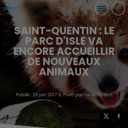
SAINT-QUENTIN : LE
PARC D'ISLE VA
ENCORE ACCUEILLIR
DE NOUVEAUX
ANIMAUX
Publié : 26 juin 2017 à 7h46 par La rédaction