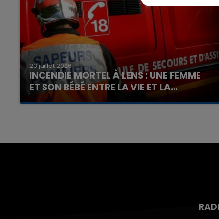
7h00 - 12h00
23 juillet 2026
nd
La Team du Week-end
INCENDIE MORTEL À LENS : UNE FEMME
ET SON BÉBÉ ENTRE LA VIE ET LA...
Un homme s'est immolé par le feu après avoir
aspergé sa compagne et leur bébé de trois
mois d'un liquide inflammable.
RAD