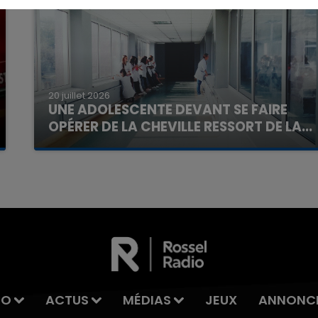
16h00 - 20h00
20 juillet 2026
La Team du Week-end
UNE ADOLESCENTE DEVANT SE FAIRE
OPÉRER DE LA CHEVILLE RESSORT DE LA...
La famille a porté plainte contre la clinique qui a
reconnu sa responsabilité et présenté ses
excuses.
IO
ACTUS
MÉDIAS
JEUX
ANNONC