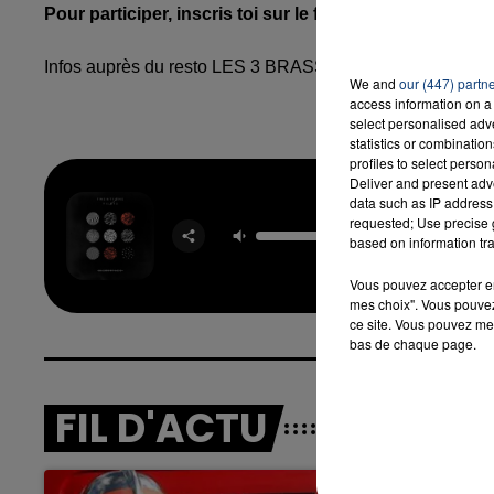
Pour participer, inscris toi sur le formulaire ci-dessou
Infos auprès du resto LES 3 BRASSEURS au 03.23.67.30
16h00 - 20h00
We and
our (447) partn
LA TEAM DU WEEK-END
access information on a 
select personalised ad
statistics or combinatio
profiles to select person
Deliver and present adv
data such as IP address 
Stresse
requested; Use precise g
TWENTY
based on information tra
PILO
Vous pouvez accepter en 
mes choix". Vous pouvez
ce site. Vous pouvez met
bas de chaque page.
FIL D'ACTU