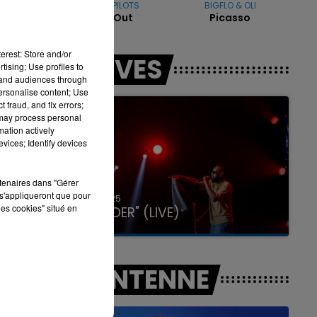
TWENTY ONE PILOTS
BIGFLO & OLI
in.
Stressed Out
Picasso
16h00 - 20h00
erest: Store and/or
LES LIVES
LA TEAM DU WEEK-END
tising; Use profiles to
tand audiences through
personalise content; Use
 fraud, and fix errors;
 may process personal
mation actively
vices; Identify devices
rtenaires dans "Gérer
s'appliqueront que pour
31 janvier 2025
les cookies" situé en
GIMS "SPIDER" (LIVE)
A L'ANTENNE