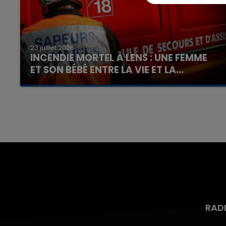
23 juillet 2026
INCENDIE MORTEL À LENS : UNE FEMME
ET SON BÉBÉ ENTRE LA VIE ET LA...
Un homme s'est immolé par le feu après avoir
aspergé sa compagne et leur bébé de trois
7h00 - 12h00
nd
La Team du Week-end
mois d'un liquide inflammable.
RAD