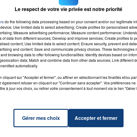
, il faut s'inscrire sur
la page Facebook de l'événement
.
Le respect de votre vie privée est notre priorité
16h00 - 20h00
ers
do the following data processing based on your consent and/or our legitimate int
LA TEAM DU WEEK-END
device; Use limited data to select advertising; Create profiles for personalised adver
vertising; Measure advertising performance; Measure content performance; Unders
ns of data from different sources; Develop and improve services; Create profiles to 
alised content; Use limited data to select content; Ensure security, prevent and detect
g
ertising and content; Save and communicate privacy choices. These technologies
RADIO CONTACT
WILL I
and browsing data to offer following functionalities: Identify devices based on infor
M
eolocation data; Match and combine data from other data sources; Link different de
nsmitted automatically.
cliquant sur "Accepter et fermer", ou affiner en sélectionnant les finalités et/ou pa
 également refuser en cliquant sur "Continuer sans accepter". Vos préférences ne 
tre à jour vos choix, ou retirer votre consentement à tout moment via le lien "Gérer 
Gérer mes choix
Accepter et fermer