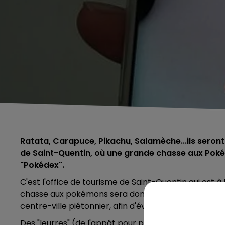
Ratata, Carapuce, Pikachu, Salamèche...ils seront
de Saint-Quentin, où une grande chasse aux Poké
"Pokédex".
C'est l'office de tourisme de Saint-Quentin qui est à l
chasse aux pokémons sera donnée à 17 heures, place 
centre-ville piétonnier, afin d'éviter les problèmes 
Des "leurres" (de l'appât pour pokémons) ont été a