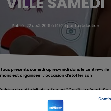
VILLE SAMEDI
Publié : 22 août 2016 à 14h26 par La rédaction
 tous présents samedi après-midi dans le centre-ville
mons est organisée. L'occasion d'étoffer son
'origine de cette initiative. Samedi 27 août, le départ d'un
de l'Hôtel de Ville. Elle se tiendra uniquement dans le
Contin
avec la circulation des automobilistes.
chetés spécialement pour l'occasion. Des centaines de