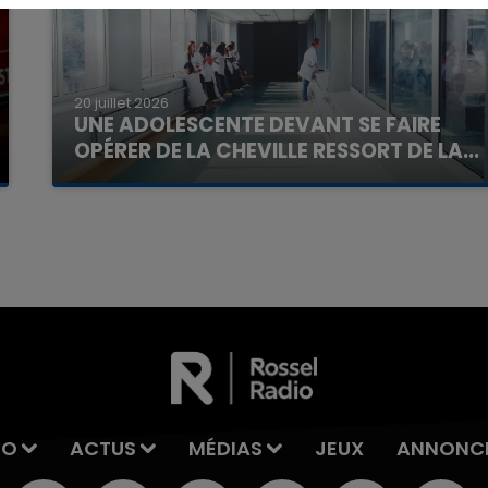
20 juillet 2026
UNE ADOLESCENTE DEVANT SE FAIRE
OPÉRER DE LA CHEVILLE RESSORT DE LA...
La famille a porté plainte contre la clinique qui a
reconnu sa responsabilité et présenté ses
16h00 - 20h00
La Team du Week-end
excuses.
IO
ACTUS
MÉDIAS
JEUX
ANNONC