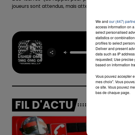
joueurs sont attendus, mais attention : pour participer
7h00 - 12h00
We and
our (447) partn
LA TEAM DU WEEK-END
access information on a 
select personalised ad
statistics or combinatio
profiles to select person
Om
Deliver and present adv
USHER & 
data such as IP address 
A
requested; Use precise g
based on information tra
Vous pouvez accepter en 
mes choix". Vous pouvez
ce site. Vous pouvez met
bas de chaque page.
FIL D'ACTU