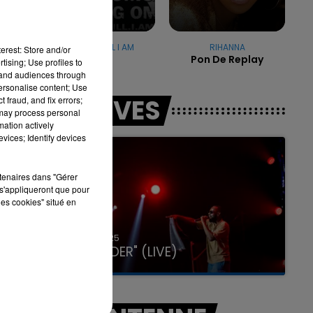
USHER & WILL I AM
RIHANNA
7h00 - 12h00
erest: Store and/or
Omg
Pon De Replay
LA TEAM DU WEEK-END
tising; Use profiles to
tand audiences through
personalise content; Use
LES LIVES
 fraud, and fix errors;
 may process personal
mation actively
vices; Identify devices
rtenaires dans "Gérer
s'appliqueront que pour
les cookies" situé en
31 janvier 2025
GIMS "SPIDER" (LIVE)