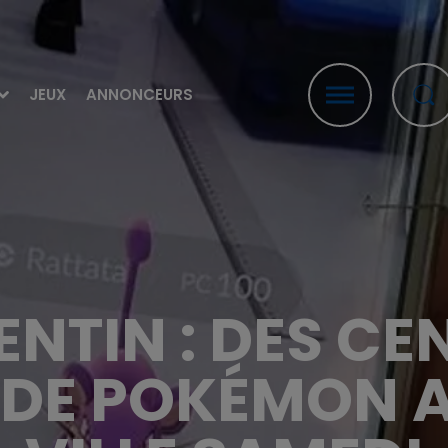
JEUX
ANNONCEURS
NTIN : DES CE
 DE POKÉMON A