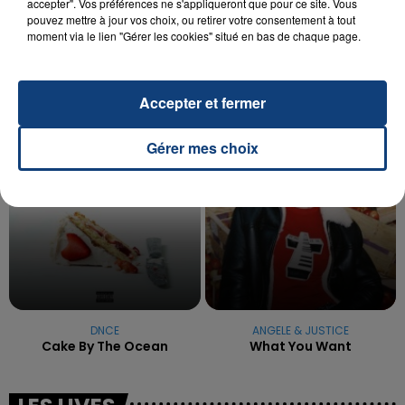
accepter". Vos préférences ne s'appliqueront que pour ce site. Vous
OPÉRER DE LA CHEVILLE RESSORT DE LA...
pouvez mettre à jour vos choix, ou retirer votre consentement à tout
La famille a porté plainte contre la clinique qui a
moment via le lien "Gérer les cookies" situé en bas de chaque page.
reconnu sa responsabilité et présenté ses
excuses.
TITRES DIFFUSÉS
Accepter et fermer
5h10
5h10
Gérer mes choix
5h07
5h07
DNCE
ANGELE & JUSTICE
Cake By The Ocean
What You Want