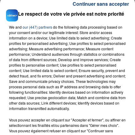
Continuer sans accepter
Le respect de votre vie privée est notre priorité
We and
our (447) partners
do the following data processing based on
your consent and/or our legitimate interest: Store and/or access
information on a device; Use limited data to select advertising; Create
profiles for personalised advertising; Use profiles to select personalised
advertising; Measure advertising performance; Measure content
23 juillet 2026
INCENDIE MORTEL À LENS : UNE FEMME ET
performance; Understand audiences through statistics or combinations
of data from different sources; Develop and improve services; Create
SON BÉBÉ ENTRE LA VIE ET LA...
profiles to personalise content; Use profiles to select personalised
Un homme s'est immolé par le feu après avoir
content; Use limited data to select content; Ensure security, prevent and
detect fraud, and fix errors; Deliver and present advertising and content;
aspergé sa compagne et leur bébé de trois mois
Save and communicate privacy choices. These technologies may
d'un liquide inflammable.
process personal data such as IP address and browsing data to offer
following functionalities: Identify devices based on information actively
requested; Use precise geolocation data; Match and combine data from
other data sources; Link different devices; Identify devices based on
information transmitted automatically.
Vous pouvez accepter en cliquant sur "Accepter et fermer", ou affiner en
20 juillet 2026
sélectionnant les finalités et/ou partenaires dans "Gérer mes choix".
UNE ADOLESCENTE DEVANT SE FAIRE
Vous pouvez également refuser en cliquant sur "Continuer sans