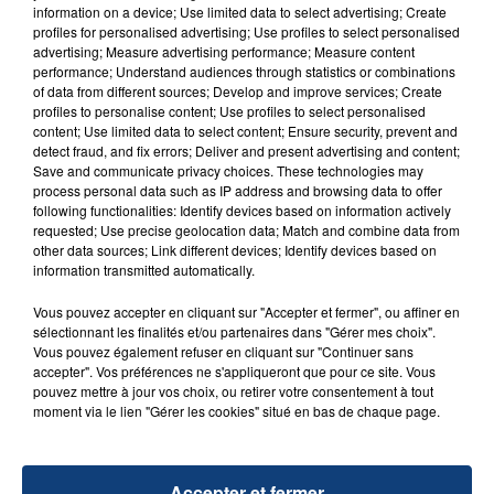
Un homme s'est immolé par le feu après avoir
information on a device; Use limited data to select advertising; Create
aspergé sa compagne et leur bébé de trois mois
profiles for personalised advertising; Use profiles to select personalised
advertising; Measure advertising performance; Measure content
d'un liquide inflammable.
performance; Understand audiences through statistics or combinations
of data from different sources; Develop and improve services; Create
profiles to personalise content; Use profiles to select personalised
content; Use limited data to select content; Ensure security, prevent and
detect fraud, and fix errors; Deliver and present advertising and content;
Save and communicate privacy choices. These technologies may
process personal data such as IP address and browsing data to offer
20 juillet 2026
following functionalities: Identify devices based on information actively
UNE ADOLESCENTE DEVANT SE FAIRE
requested; Use precise geolocation data; Match and combine data from
OPÉRER DE LA CHEVILLE RESSORT DE LA...
other data sources; Link different devices; Identify devices based on
information transmitted automatically.
La famille a porté plainte contre la clinique qui a
reconnu sa responsabilité et présenté ses
Vous pouvez accepter en cliquant sur "Accepter et fermer", ou affiner en
excuses.
sélectionnant les finalités et/ou partenaires dans "Gérer mes choix".
TITRES DIFFUSÉS
Vous pouvez également refuser en cliquant sur "Continuer sans
accepter". Vos préférences ne s'appliqueront que pour ce site. Vous
pouvez mettre à jour vos choix, ou retirer votre consentement à tout
moment via le lien "Gérer les cookies" situé en bas de chaque page.
7h48
7h48
7h46
7h46
Accepter et fermer