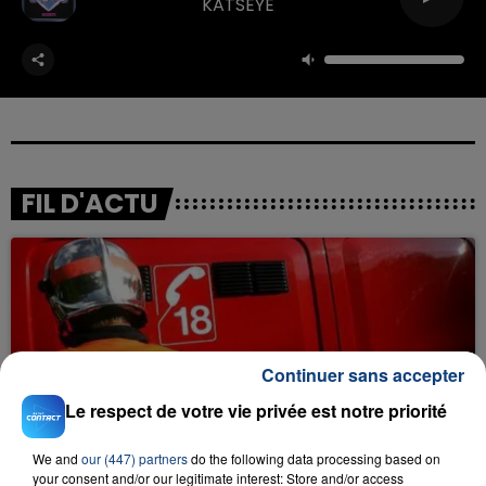
KATSEYE
FIL D'ACTU
Continuer sans accepter
Le respect de votre vie privée est notre priorité
23 juillet 2026
INCENDIE MORTEL À LENS : UNE FEMME ET
SON BÉBÉ ENTRE LA VIE ET LA...
We and
our (447) partners
do the following data processing based on
your consent and/or our legitimate interest: Store and/or access