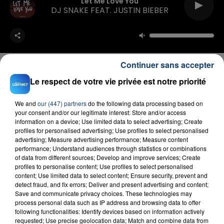
Let Me Love You
DJ SNAKE FEAT. JUSTIN BIEBER
Continuer sans accepter
Le respect de votre vie privée est notre priorité
FIL D'ACTU
We and
our (447) partners
do the following data processing based on
your consent and/or our legitimate interest: Store and/or access
information on a device; Use limited data to select advertising; Create
profiles for personalised advertising; Use profiles to select personalised
advertising; Measure advertising performance; Measure content
performance; Understand audiences through statistics or combinations
of data from different sources; Develop and improve services; Create
profiles to personalise content; Use profiles to select personalised
content; Use limited data to select content; Ensure security, prevent and
detect fraud, and fix errors; Deliver and present advertising and content;
Save and communicate privacy choices. These technologies may
23 juillet 2026
process personal data such as IP address and browsing data to offer
INCENDIE MORTEL À LENS : UNE FEMME ET
following functionalities: Identify devices based on information actively
SON BÉBÉ ENTRE LA VIE ET LA...
requested; Use precise geolocation data; Match and combine data from