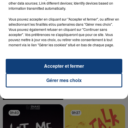
other data sources; Link different devices; Identify devices based on
Un homme s'est immolé par le feu après avoir
information transmitted automatically.
aspergé sa compagne et leur bébé de trois mois
d'un liquide inflammable.
Vous pouvez accepter en cliquant sur "Accepter et fermer", ou affiner en
sélectionnant les finalités et/ou partenaires dans "Gérer mes choix".
Vous pouvez également refuser en cliquant sur "Continuer sans
accepter". Vos préférences ne s'appliqueront que pour ce site. Vous
pouvez mettre à jour vos choix, ou retirer votre consentement à tout
moment via le lien "Gérer les cookies" situé en bas de chaque page.
20 juillet 2026
UNE ADOLESCENTE DEVANT SE FAIRE
Accepter et fermer
OPÉRER DE LA CHEVILLE RESSORT DE LA...
La famille a porté plainte contre la clinique qui a
Gérer mes choix
reconnu sa responsabilité et présenté ses
excuses.
TITRES DIFFUSÉS
9h40
9h40
9h37
9h37