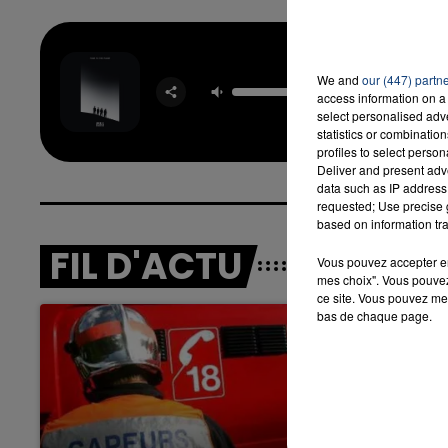
Four To
We and
our (447) partn
Floo
16h00 - 20h00
access information on a 
OFENBA
LA TEAM DU WEEK-END
select personalised ad
STARSA
statistics or combinatio
profiles to select person
Deliver and present adv
data such as IP address 
requested; Use precise g
based on information tra
FIL D'ACTU
Vous pouvez accepter en 
mes choix". Vous pouvez
ce site. Vous pouvez met
bas de chaque page.