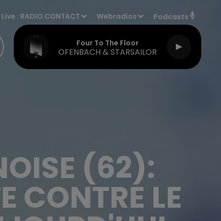
Live :
RADIO CONTACT
Webradios
Podcasts
Four To The Floor
OFENBACH & STARSAILOR
OISE (62):
E CONTRE LE