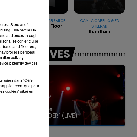
OFENBACH & STARSAILOR
CAMILA CABELLO & ED
erest: Store and/or
Four To The Floor
SHEERAN
16h00 - 20h00
tising; Use profiles to
Bam Bam
LA TEAM DU WEEK-END
tand audiences through
personalise content; Use
 fraud, and fix errors;
LES LIVES
 may process personal
mation actively
vices; Identify devices
rtenaires dans "Gérer
s'appliqueront que pour
les cookies" situé en
31 janvier 2025
GIMS "SPIDER" (LIVE)