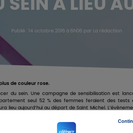
 SEIN A LIEU A
Publié : 14 octobre 2016 à 6h06 par La rédaction
plus de couleur rose.
ncer du sein. Une campagne de sensibilisation est lan
épartement seul 52 % des femmes feraient des tests 
ra lieu aujourd’hui au départ de Saint Michel. L’évènem
ns se font sur place.
Contin