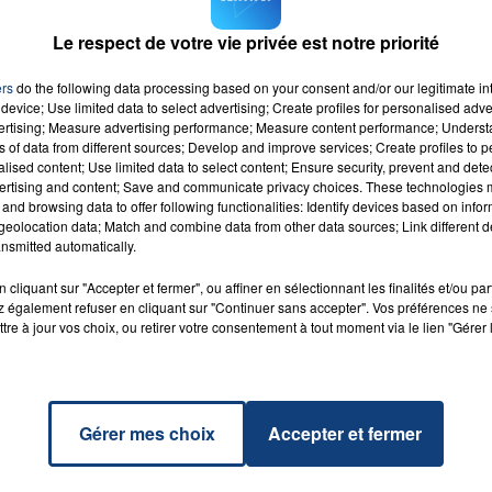
Le respect de votre vie privée est notre priorité
 The
ers
do the following data processing based on your consent and/or our legitimate int
RADIO CONTACT
r
7h00 - 12h00
device; Use limited data to select advertising; Create profiles for personalised adver
CH &
LA TEAM DU WEEK-END
vertising; Measure advertising performance; Measure content performance; Unders
ILOR
ns of data from different sources; Develop and improve services; Create profiles to 
alised content; Use limited data to select content; Ensure security, prevent and detect
ertising and content; Save and communicate privacy choices. These technologies
and browsing data to offer following functionalities: Identify devices based on infor
eolocation data; Match and combine data from other data sources; Link different de
nsmitted automatically.
cliquant sur "Accepter et fermer", ou affiner en sélectionnant les finalités et/ou pa
 également refuser en cliquant sur "Continuer sans accepter". Vos préférences ne 
tre à jour vos choix, ou retirer votre consentement à tout moment via le lien "Gérer 
Gérer mes choix
Accepter et fermer