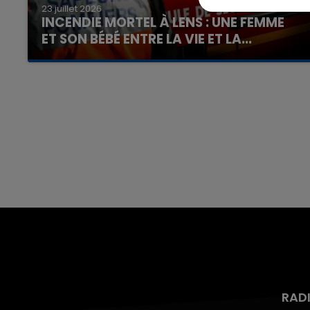
23 juillet 2026
INCENDIE MORTEL À LENS : UNE FEMME
ET SON BÉBÉ ENTRE LA VIE ET LA...
Un homme s'est immolé par le feu après avoir
aspergé sa compagne et leur bébé de trois
mois d'un liquide inflammable.
16h00 - 20h00
nd
La Team du Week-end
RAD