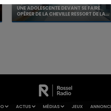
20 juillet 2026
UNE ADOLESCENTE DEVANT SE FAIRE
OPÉRER DE LA CHEVILLE RESSORT DE LA...
La famille a porté plainte contre la clinique qui a
reconnu sa responsabilité et présenté ses
excuses.
7h00 - 12h00
La Team du Week-end
IO
ACTUS
MÉDIAS
JEUX
ANNONC