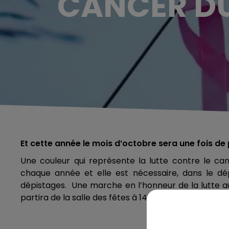
CANCER DU
Et cette année le mois d’octobre sera une fois de 
Une couleur qui représente la lutte contre le ca
chaque année et elle est nécessaire, dans le d
dépistages. Une marche en l’honneur de la lutte au
partira de la salle des fêtes à 14h30 et les inscriptio