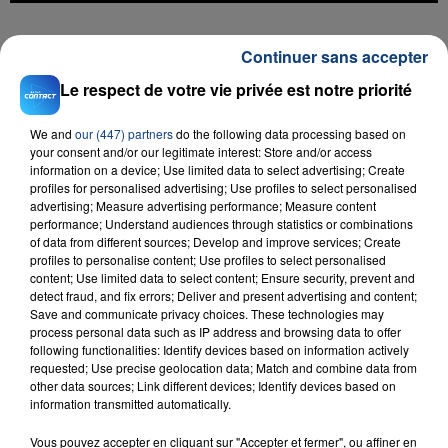
FIL D'ACTU
Continuer sans accepter
Le respect de votre vie privée est notre priorité
We and
our (447) partners
do the following data processing based on
your consent and/or our legitimate interest: Store and/or access
information on a device; Use limited data to select advertising; Create
profiles for personalised advertising; Use profiles to select personalised
advertising; Measure advertising performance; Measure content
performance; Understand audiences through statistics or combinations
of data from different sources; Develop and improve services; Create
23 juillet 2026
profiles to personalise content; Use profiles to select personalised
INCENDIE MORTEL À LENS : UNE FEMME ET
content; Use limited data to select content; Ensure security, prevent and
SON BÉBÉ ENTRE LA VIE ET LA...
detect fraud, and fix errors; Deliver and present advertising and content;
Save and communicate privacy choices. These technologies may
Un homme s'est immolé par le feu après avoir
process personal data such as IP address and browsing data to offer
aspergé sa compagne et leur bébé de trois mois
following functionalities: Identify devices based on information actively
d'un liquide inflammable.
requested; Use precise geolocation data; Match and combine data from
other data sources; Link different devices; Identify devices based on
information transmitted automatically.
Vous pouvez accepter en cliquant sur "Accepter et fermer", ou affiner en