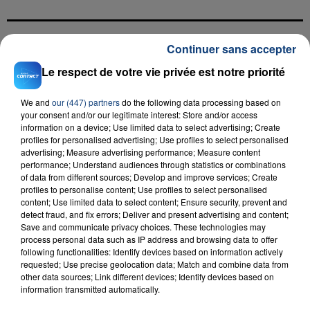
Continuer sans accepter
FIL D'ACTU
Le respect de votre vie privée est notre priorité
We and
our (447) partners
do the following data processing based on
your consent and/or our legitimate interest: Store and/or access
information on a device; Use limited data to select advertising; Create
profiles for personalised advertising; Use profiles to select personalised
advertising; Measure advertising performance; Measure content
performance; Understand audiences through statistics or combinations
of data from different sources; Develop and improve services; Create
profiles to personalise content; Use profiles to select personalised
23 juillet 2026
content; Use limited data to select content; Ensure security, prevent and
INCENDIE MORTEL À LENS : UNE FEMME ET
detect fraud, and fix errors; Deliver and present advertising and content;
SON BÉBÉ ENTRE LA VIE ET LA...
Save and communicate privacy choices. These technologies may
process personal data such as IP address and browsing data to offer
Un homme s'est immolé par le feu après avoir
following functionalities: Identify devices based on information actively
aspergé sa compagne et leur bébé de trois mois
requested; Use precise geolocation data; Match and combine data from
d'un liquide inflammable.
other data sources; Link different devices; Identify devices based on
information transmitted automatically.