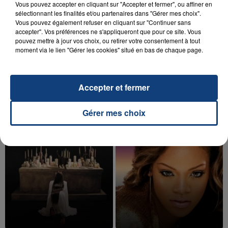
Vous pouvez accepter en cliquant sur "Accepter et fermer", ou affiner en
sélectionnant les finalités et/ou partenaires dans "Gérer mes choix".
Vous pouvez également refuser en cliquant sur "Continuer sans
accepter". Vos préférences ne s'appliqueront que pour ce site. Vous
pouvez mettre à jour vos choix, ou retirer votre consentement à tout
20 juillet 2026
UNE ADOLESCENTE DEVANT SE FAIRE
moment via le lien "Gérer les cookies" situé en bas de chaque page.
OPÉRER DE LA CHEVILLE RESSORT DE LA...
La famille a porté plainte contre la clinique qui a
Accepter et fermer
reconnu sa responsabilité et présenté ses
excuses.
TITRES DIFFUSÉS
Gérer mes choix
22h21
22h21
22h18
22h18