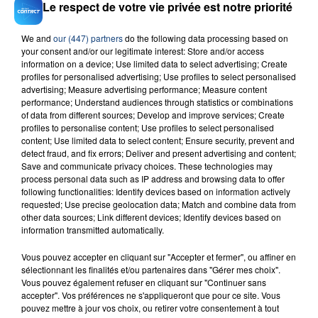
Le respect de votre vie privée est notre priorité
We and
our (447) partners
do the following data processing based on
your consent and/or our legitimate interest: Store and/or access
information on a device; Use limited data to select advertising; Create
23 juillet 2026
INCENDIE MORTEL À LENS : UNE FEMME ET
profiles for personalised advertising; Use profiles to select personalised
advertising; Measure advertising performance; Measure content
SON BÉBÉ ENTRE LA VIE ET LA...
performance; Understand audiences through statistics or combinations
Un homme s'est immolé par le feu après avoir
of data from different sources; Develop and improve services; Create
profiles to personalise content; Use profiles to select personalised
aspergé sa compagne et leur bébé de trois mois
content; Use limited data to select content; Ensure security, prevent and
d'un liquide inflammable.
detect fraud, and fix errors; Deliver and present advertising and content;
Save and communicate privacy choices. These technologies may
process personal data such as IP address and browsing data to offer
following functionalities: Identify devices based on information actively
requested; Use precise geolocation data; Match and combine data from
other data sources; Link different devices; Identify devices based on
information transmitted automatically.
20 juillet 2026
UNE ADOLESCENTE DEVANT SE FAIRE
Vous pouvez accepter en cliquant sur "Accepter et fermer", ou affiner en
sélectionnant les finalités et/ou partenaires dans "Gérer mes choix".
OPÉRER DE LA CHEVILLE RESSORT DE LA...
Vous pouvez également refuser en cliquant sur "Continuer sans
La famille a porté plainte contre la clinique qui a
accepter". Vos préférences ne s'appliqueront que pour ce site. Vous
reconnu sa responsabilité et présenté ses
pouvez mettre à jour vos choix, ou retirer votre consentement à tout