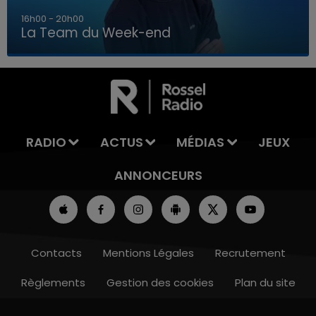
7h00 - 12h00
La Team du Week-end
7h00 - 12h00
LA TEAM DU WEEK-END
RADIO
ACTUS
MÉDIAS
JEUX
ANNONCEURS
Contacts
Mentions Légales
Recrutement
Règlements
Gestion des cookies
Plan du site