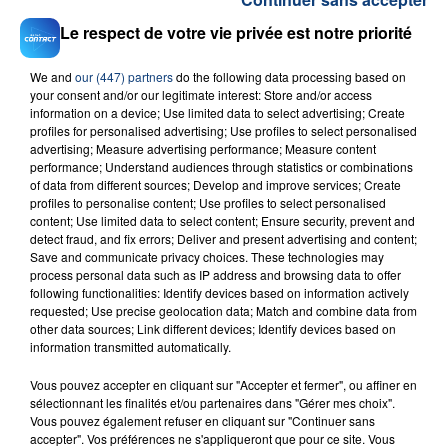
Le respect de votre vie privée est notre priorité
We and
our (447) partners
do the following data processing based on
your consent and/or our legitimate interest: Store and/or access
information on a device; Use limited data to select advertising; Create
profiles for personalised advertising; Use profiles to select personalised
23 juillet 2026
advertising; Measure advertising performance; Measure content
INCENDIE MORTEL À LENS : UNE FEMME ET
performance; Understand audiences through statistics or combinations
SON BÉBÉ ENTRE LA VIE ET LA...
of data from different sources; Develop and improve services; Create
profiles to personalise content; Use profiles to select personalised
Un homme s'est immolé par le feu après avoir
content; Use limited data to select content; Ensure security, prevent and
aspergé sa compagne et leur bébé de trois mois
detect fraud, and fix errors; Deliver and present advertising and content;
d'un liquide inflammable.
Save and communicate privacy choices. These technologies may
process personal data such as IP address and browsing data to offer
following functionalities: Identify devices based on information actively
requested; Use precise geolocation data; Match and combine data from
other data sources; Link different devices; Identify devices based on
information transmitted automatically.
Vous pouvez accepter en cliquant sur "Accepter et fermer", ou affiner en
20 juillet 2026
sélectionnant les finalités et/ou partenaires dans "Gérer mes choix".
UNE ADOLESCENTE DEVANT SE FAIRE
Vous pouvez également refuser en cliquant sur "Continuer sans
OPÉRER DE LA CHEVILLE RESSORT DE LA...
accepter". Vos préférences ne s'appliqueront que pour ce site. Vous