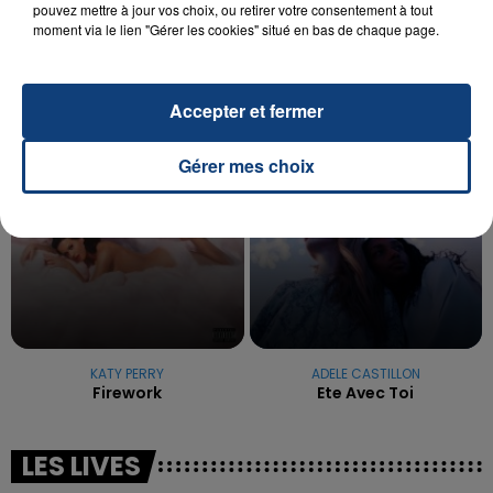
La famille a porté plainte contre la clinique qui a
pouvez mettre à jour vos choix, ou retirer votre consentement à tout
moment via le lien "Gérer les cookies" situé en bas de chaque page.
reconnu sa responsabilité et présenté ses
excuses.
TITRES DIFFUSÉS
Accepter et fermer
1h33
1h33
1h30
1h30
Gérer mes choix
KATY PERRY
ADELE CASTILLON
Firework
Ete Avec Toi
LES LIVES