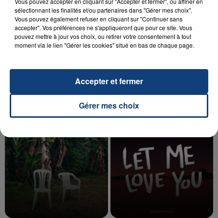
Vous pouvez accepter en cliquant sur "Accepter et fermer", ou affiner en
sélectionnant les finalités et/ou partenaires dans "Gérer mes choix".
Vous pouvez également refuser en cliquant sur "Continuer sans
accepter". Vos préférences ne s'appliqueront que pour ce site. Vous
20 juillet 2026
pouvez mettre à jour vos choix, ou retirer votre consentement à tout
UNE ADOLESCENTE DEVANT SE FAIRE
moment via le lien "Gérer les cookies" situé en bas de chaque page.
OPÉRER DE LA CHEVILLE RESSORT DE LA...
La famille a porté plainte contre la clinique qui a
reconnu sa responsabilité et présenté ses
Accepter et fermer
excuses.
TITRES DIFFUSÉS
Gérer mes choix
19h14
19h14
19h10
19h10