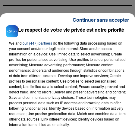
Continuer sans accepter
FIL D'ACTU
Le respect de votre vie privée est notre priorité
We and
our (447) partners
do the following data processing based on
your consent and/or our legitimate interest: Store and/or access
information on a device; Use limited data to select advertising; Create
profiles for personalised advertising; Use profiles to select personalised
advertising; Measure advertising performance; Measure content
performance; Understand audiences through statistics or combinations
of data from different sources; Develop and improve services; Create
23 juillet 2026
profiles to personalise content; Use profiles to select personalised
INCENDIE MORTEL À LENS : UNE FEMME ET
content; Use limited data to select content; Ensure security, prevent and
detect fraud, and fix errors; Deliver and present advertising and content;
SON BÉBÉ ENTRE LA VIE ET LA...
Save and communicate privacy choices. These technologies may
Un homme s'est immolé par le feu après avoir
process personal data such as IP address and browsing data to offer
following functionalities: Identify devices based on information actively
aspergé sa compagne et leur bébé de trois mois
requested; Use precise geolocation data; Match and combine data from
d'un liquide inflammable.
other data sources; Link different devices; Identify devices based on
information transmitted automatically.