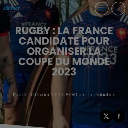
RUGBY : LA FRANCE
CANDIDATE POUR
ORGANISER LA
COUPE DU MONDE
2023
Publié : 10 février 2017 à 8h50 par La rédaction