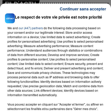
FIL D'ACTU
Continuer sans accepter
Le respect de votre vie privée est notre priorité
We and
our (447) partners
do the following data processing based on
your consent and/or our legitimate interest: Store and/or access
information on a device; Use limited data to select advertising; Create
profiles for personalised advertising; Use profiles to select personalised
advertising; Measure advertising performance; Measure content
performance; Understand audiences through statistics or combinations
23 juillet 2026
of data from different sources; Develop and improve services; Create
INCENDIE MORTEL À LENS : UNE FEMME ET
profiles to personalise content; Use profiles to select personalised
SON BÉBÉ ENTRE LA VIE ET LA...
content; Use limited data to select content; Ensure security, prevent and
detect fraud, and fix errors; Deliver and present advertising and content;
Un homme s'est immolé par le feu après avoir
Save and communicate privacy choices. These technologies may
aspergé sa compagne et leur bébé de trois mois
process personal data such as IP address and browsing data to offer
d'un liquide inflammable.
following functionalities: Identify devices based on information actively
requested; Use precise geolocation data; Match and combine data from
other data sources; Link different devices; Identify devices based on
information transmitted automatically.
Vous pouvez accepter en cliquant sur "Accepter et fermer", ou affiner en
sélectionnant les finalités et/ou partenaires dans "Gérer mes choix".