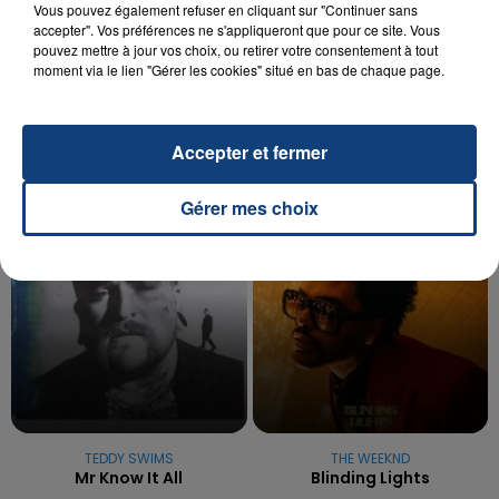
Vous pouvez également refuser en cliquant sur "Continuer sans
20 juillet 2026
accepter". Vos préférences ne s'appliqueront que pour ce site. Vous
UNE ADOLESCENTE DEVANT SE FAIRE
pouvez mettre à jour vos choix, ou retirer votre consentement à tout
OPÉRER DE LA CHEVILLE RESSORT DE LA...
moment via le lien "Gérer les cookies" situé en bas de chaque page.
La famille a porté plainte contre la clinique qui a
reconnu sa responsabilité et présenté ses
excuses.
Accepter et fermer
TITRES DIFFUSÉS
Gérer mes choix
6h34
6h34
6h28
6h28
TEDDY SWIMS
THE WEEKND
Mr Know It All
Blinding Lights