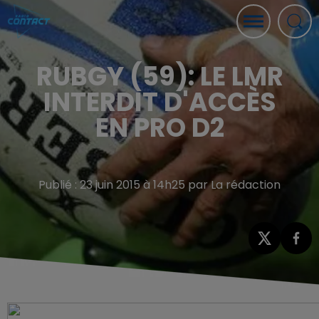
RUBGY (59): LE LMR
INTERDIT D'ACCÈS
EN PRO D2
Publié : 23 juin 2015 à 14h25 par La rédaction