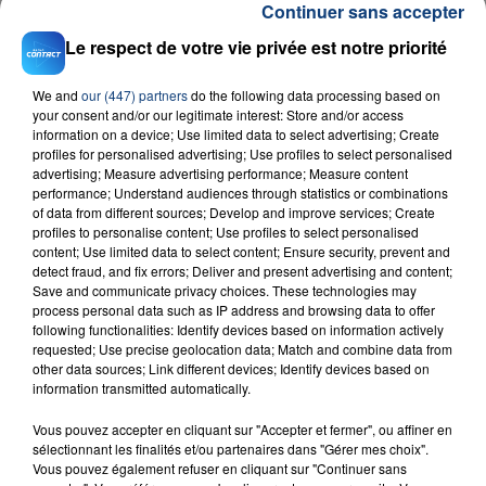
Continuer sans accepter
Le respect de votre vie privée est notre priorité
We and
our (447) partners
do the following data processing based on
your consent and/or our legitimate interest: Store and/or access
information on a device; Use limited data to select advertising; Create
profiles for personalised advertising; Use profiles to select personalised
23 juillet 2026
advertising; Measure advertising performance; Measure content
INCENDIE MORTEL À LENS : UNE FEMME ET
performance; Understand audiences through statistics or combinations
of data from different sources; Develop and improve services; Create
SON BÉBÉ ENTRE LA VIE ET LA...
profiles to personalise content; Use profiles to select personalised
Un homme s'est immolé par le feu après avoir
content; Use limited data to select content; Ensure security, prevent and
aspergé sa compagne et leur bébé de trois mois
detect fraud, and fix errors; Deliver and present advertising and content;
Save and communicate privacy choices. These technologies may
d'un liquide inflammable.
process personal data such as IP address and browsing data to offer
following functionalities: Identify devices based on information actively
requested; Use precise geolocation data; Match and combine data from
other data sources; Link different devices; Identify devices based on
information transmitted automatically.
Vous pouvez accepter en cliquant sur "Accepter et fermer", ou affiner en
20 juillet 2026
sélectionnant les finalités et/ou partenaires dans "Gérer mes choix".
UNE ADOLESCENTE DEVANT SE FAIRE
Vous pouvez également refuser en cliquant sur "Continuer sans