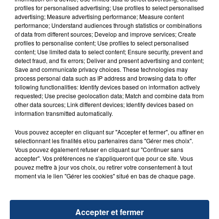
profiles for personalised advertising; Use profiles to select personalised
d'un liquide inflammable.
advertising; Measure advertising performance; Measure content
performance; Understand audiences through statistics or combinations
of data from different sources; Develop and improve services; Create
profiles to personalise content; Use profiles to select personalised
content; Use limited data to select content; Ensure security, prevent and
detect fraud, and fix errors; Deliver and present advertising and content;
Save and communicate privacy choices. These technologies may
20 juillet 2026
process personal data such as IP address and browsing data to offer
UNE ADOLESCENTE DEVANT SE FAIRE
following functionalities: Identify devices based on information actively
requested; Use precise geolocation data; Match and combine data from
OPÉRER DE LA CHEVILLE RESSORT DE LA...
other data sources; Link different devices; Identify devices based on
La famille a porté plainte contre la clinique qui a
information transmitted automatically.
reconnu sa responsabilité et présenté ses
Vous pouvez accepter en cliquant sur "Accepter et fermer", ou affiner en
excuses.
TITRES DIFFUSÉS
sélectionnant les finalités et/ou partenaires dans "Gérer mes choix".
Vous pouvez également refuser en cliquant sur "Continuer sans
accepter". Vos préférences ne s'appliqueront que pour ce site. Vous
pouvez mettre à jour vos choix, ou retirer votre consentement à tout
22h36
22h36
22h33
22h33
moment via le lien "Gérer les cookies" situé en bas de chaque page.
Accepter et fermer