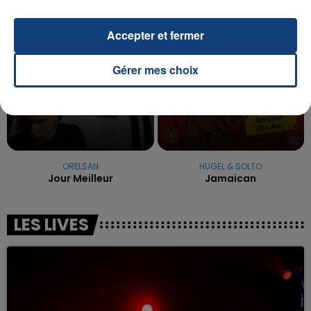
11h58
11h58
11h56
11h56
Accepter et fermer
Gérer mes choix
ORELSAN
HUGEL & SOLTO
Jour Meilleur
Jamaican
LES LIVES