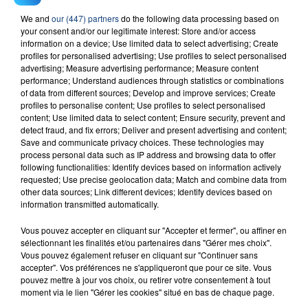
We and
our (447) partners
do the following data processing based on
23 juillet 2026
your consent and/or our legitimate interest: Store and/or access
INCENDIE MORTEL À LENS : UNE FEMME ET
information on a device; Use limited data to select advertising; Create
SON BÉBÉ ENTRE LA VIE ET LA...
profiles for personalised advertising; Use profiles to select personalised
advertising; Measure advertising performance; Measure content
Un homme s'est immolé par le feu après avoir
performance; Understand audiences through statistics or combinations
aspergé sa compagne et leur bébé de trois mois
of data from different sources; Develop and improve services; Create
d'un liquide inflammable.
profiles to personalise content; Use profiles to select personalised
content; Use limited data to select content; Ensure security, prevent and
detect fraud, and fix errors; Deliver and present advertising and content;
Save and communicate privacy choices. These technologies may
process personal data such as IP address and browsing data to offer
following functionalities: Identify devices based on information actively
requested; Use precise geolocation data; Match and combine data from
other data sources; Link different devices; Identify devices based on
20 juillet 2026
information transmitted automatically.
UNE ADOLESCENTE DEVANT SE FAIRE
OPÉRER DE LA CHEVILLE RESSORT DE LA...
Vous pouvez accepter en cliquant sur "Accepter et fermer", ou affiner en
sélectionnant les finalités et/ou partenaires dans "Gérer mes choix".
La famille a porté plainte contre la clinique qui a
Vous pouvez également refuser en cliquant sur "Continuer sans
reconnu sa responsabilité et présenté ses
accepter". Vos préférences ne s'appliqueront que pour ce site. Vous
excuses.
pouvez mettre à jour vos choix, ou retirer votre consentement à tout
TITRES DIFFUSÉS
moment via le lien "Gérer les cookies" situé en bas de chaque page.