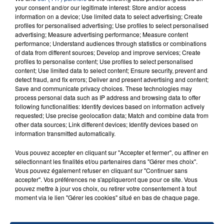
your consent and/or our legitimate interest: Store and/or access
information on a device; Use limited data to select advertising; Create
profiles for personalised advertising; Use profiles to select personalised
advertising; Measure advertising performance; Measure content
FIL D'ACTU
performance; Understand audiences through statistics or combinations
of data from different sources; Develop and improve services; Create
profiles to personalise content; Use profiles to select personalised
content; Use limited data to select content; Ensure security, prevent and
detect fraud, and fix errors; Deliver and present advertising and content;
Save and communicate privacy choices. These technologies may
process personal data such as IP address and browsing data to offer
following functionalities: Identify devices based on information actively
requested; Use precise geolocation data; Match and combine data from
other data sources; Link different devices; Identify devices based on
information transmitted automatically.
23 juillet 2026
INCENDIE MORTEL À LENS : UNE FEMME ET
Vous pouvez accepter en cliquant sur "Accepter et fermer", ou affiner en
sélectionnant les finalités et/ou partenaires dans "Gérer mes choix".
SON BÉBÉ ENTRE LA VIE ET LA...
Vous pouvez également refuser en cliquant sur "Continuer sans
Un homme s'est immolé par le feu après avoir
accepter". Vos préférences ne s'appliqueront que pour ce site. Vous
pouvez mettre à jour vos choix, ou retirer votre consentement à tout
aspergé sa compagne et leur bébé de trois mois
moment via le lien "Gérer les cookies" situé en bas de chaque page.
d'un liquide inflammable.