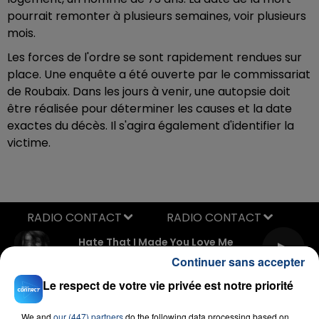
pourrait remonter à plusieurs semaines, voir plusieurs
mois.
Les forces de l'ordre se sont rapidement rendues sur
place. Une enquête a été ouverte par le commissariat
de Roubaix. Dans les jours à venir, une autopsie doit
être réalisée pour déterminer les causes et la date
exactes du décès. Il s'agira également d'identifier la
victime.
RADIO CONTACT
Hate That I Made You Love Me
ARIANA GRANDE
Continuer sans accepter
Le respect de votre vie privée est notre priorité
We and
our (447) partners
do the following data processing based on