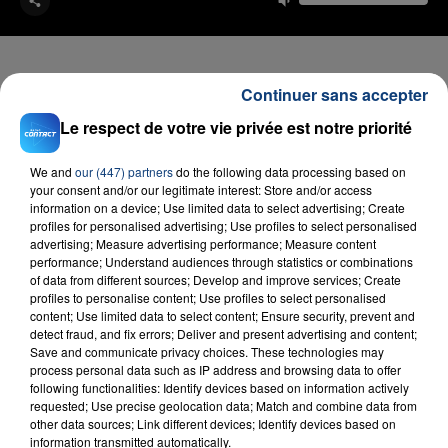
Continuer sans accepter
Le respect de votre vie privée est notre priorité
FIL D'ACTU
We and
our (447) partners
do the following data processing based on
your consent and/or our legitimate interest: Store and/or access
information on a device; Use limited data to select advertising; Create
profiles for personalised advertising; Use profiles to select personalised
advertising; Measure advertising performance; Measure content
performance; Understand audiences through statistics or combinations
of data from different sources; Develop and improve services; Create
profiles to personalise content; Use profiles to select personalised
content; Use limited data to select content; Ensure security, prevent and
23 juillet 2026
detect fraud, and fix errors; Deliver and present advertising and content;
INCENDIE MORTEL À LENS : UNE FEMME ET
Save and communicate privacy choices. These technologies may
SON BÉBÉ ENTRE LA VIE ET LA...
process personal data such as IP address and browsing data to offer
following functionalities: Identify devices based on information actively
Un homme s'est immolé par le feu après avoir
requested; Use precise geolocation data; Match and combine data from
aspergé sa compagne et leur bébé de trois mois
other data sources; Link different devices; Identify devices based on
information transmitted automatically.
d'un liquide inflammable.