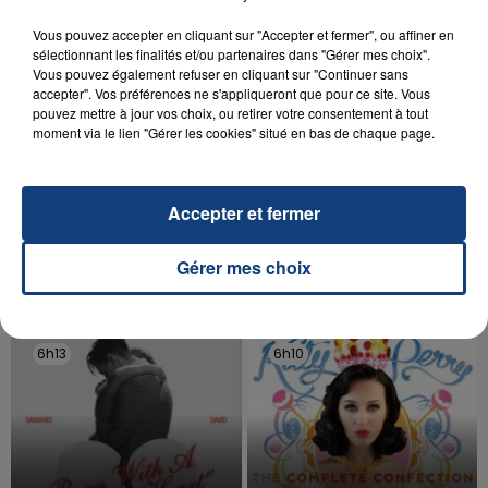
Vous pouvez accepter en cliquant sur "Accepter et fermer", ou affiner en
sélectionnant les finalités et/ou partenaires dans "Gérer mes choix".
Vous pouvez également refuser en cliquant sur "Continuer sans
accepter". Vos préférences ne s'appliqueront que pour ce site. Vous
pouvez mettre à jour vos choix, ou retirer votre consentement à tout
moment via le lien "Gérer les cookies" situé en bas de chaque page.
20 juillet 2026
UNE ADOLESCENTE DEVANT SE FAIRE
OPÉRER DE LA CHEVILLE RESSORT DE LA...
Accepter et fermer
La famille a porté plainte contre la clinique qui a
reconnu sa responsabilité et présenté ses
Gérer mes choix
excuses.
TITRES DIFFUSÉS
6h13
6h13
6h10
6h10