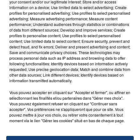
SON BÉBÉ ENTRE LA VIE ET LA...
your consent and/or our legitimate interest: Store and/or access
information on a device; Use limited data to select advertising; Create
Un homme s'est immolé par le feu après avoir
profiles for personalised advertising; Use profiles to select personalised
aspergé sa compagne et leur bébé de trois mois
advertising; Measure advertising performance; Measure content
d'un liquide inflammable.
performance; Understand audiences through statistics or combinations
of data from different sources; Develop and improve services; Create
profiles to personalise content; Use profiles to select personalised
content; Use limited data to select content; Ensure security, prevent and
detect fraud, and fix errors; Deliver and present advertising and content;
Save and communicate privacy choices. These technologies may
process personal data such as IP address and browsing data to offer
following functionalities: Identify devices based on information actively
20 juillet 2026
requested; Use precise geolocation data; Match and combine data from
UNE ADOLESCENTE DEVANT SE FAIRE
other data sources; Link different devices; Identify devices based on
OPÉRER DE LA CHEVILLE RESSORT DE LA...
information transmitted automatically.
La famille a porté plainte contre la clinique qui a
Vous pouvez accepter en cliquant sur "Accepter et fermer", ou affiner en
reconnu sa responsabilité et présenté ses
sélectionnant les finalités et/ou partenaires dans "Gérer mes choix".
excuses.
Vous pouvez également refuser en cliquant sur "Continuer sans
TITRES DIFFUSÉS
accepter". Vos préférences ne s'appliqueront que pour ce site. Vous
pouvez mettre à jour vos choix, ou retirer votre consentement à tout
moment via le lien "Gérer les cookies" situé en bas de chaque page.
9h22
9h22
9h19
9h19