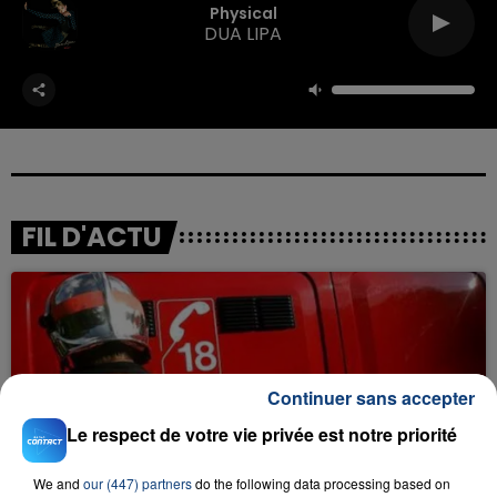
Physical
DUA LIPA
FIL D'ACTU
Continuer sans accepter
Le respect de votre vie privée est notre priorité
23 juillet 2026
INCENDIE MORTEL À LENS : UNE FEMME ET
We and
our (447) partners
do the following data processing based on