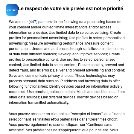
Le respect de votre vie privée est notre priorité
We and
our (447) partners
do the following data processing based on
your consent and/or our legitimate interest: Store and/or access
information on a device; Use limited data to select advertising; Create
profiles for personalised advertising; Use profiles to select personalised
23 juillet 2026
INCENDIE MORTEL À LENS : UNE FEMME ET
advertising; Measure advertising performance; Measure content
performance; Understand audiences through statistics or combinations
SON BÉBÉ ENTRE LA VIE ET LA...
of data from different sources; Develop and improve services; Create
Un homme s'est immolé par le feu après avoir
profiles to personalise content; Use profiles to select personalised
content; Use limited data to select content; Ensure security, prevent and
aspergé sa compagne et leur bébé de trois mois
detect fraud, and fix errors; Deliver and present advertising and content;
d'un liquide inflammable.
Save and communicate privacy choices. These technologies may
process personal data such as IP address and browsing data to offer
following functionalities: Identify devices based on information actively
requested; Use precise geolocation data; Match and combine data from
other data sources; Link different devices; Identify devices based on
information transmitted automatically.
20 juillet 2026
Vous pouvez accepter en cliquant sur "Accepter et fermer", ou affiner en
UNE ADOLESCENTE DEVANT SE FAIRE
sélectionnant les finalités et/ou partenaires dans "Gérer mes choix".
Vous pouvez également refuser en cliquant sur "Continuer sans
OPÉRER DE LA CHEVILLE RESSORT DE LA...
accepter". Vos préférences ne s'appliqueront que pour ce site. Vous
La famille a porté plainte contre la clinique qui a