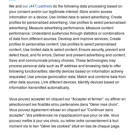
23 juillet 2026
We and
our (447) partners
do the following data processing based on
INCENDIE MORTEL À LENS : UNE FEMME ET
your consent and/or our legitimate interest: Store and/or access
SON BÉBÉ ENTRE LA VIE ET LA...
information on a device; Use limited data to select advertising; Create
Un homme s'est immolé par le feu après avoir
profiles for personalised advertising; Use profiles to select personalised
advertising; Measure advertising performance; Measure content
aspergé sa compagne et leur bébé de trois mois
performance; Understand audiences through statistics or combinations
d'un liquide inflammable.
of data from different sources; Develop and improve services; Create
profiles to personalise content; Use profiles to select personalised
content; Use limited data to select content; Ensure security, prevent and
detect fraud, and fix errors; Deliver and present advertising and content;
Save and communicate privacy choices. These technologies may
process personal data such as IP address and browsing data to offer
following functionalities: Identify devices based on information actively
requested; Use precise geolocation data; Match and combine data from
20 juillet 2026
UNE ADOLESCENTE DEVANT SE FAIRE
other data sources; Link different devices; Identify devices based on
information transmitted automatically.
OPÉRER DE LA CHEVILLE RESSORT DE LA...
La famille a porté plainte contre la clinique qui a
Vous pouvez accepter en cliquant sur "Accepter et fermer", ou affiner en
sélectionnant les finalités et/ou partenaires dans "Gérer mes choix".
reconnu sa responsabilité et présenté ses
Vous pouvez également refuser en cliquant sur "Continuer sans
excuses.
TITRES DIFFUSÉS
accepter". Vos préférences ne s'appliqueront que pour ce site. Vous
pouvez mettre à jour vos choix, ou retirer votre consentement à tout
moment via le lien "Gérer les cookies" situé en bas de chaque page.