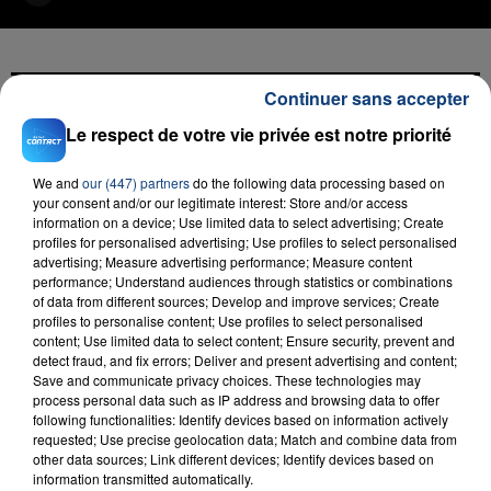
Continuer sans accepter
FIL D'ACTU
Le respect de votre vie privée est notre priorité
We and
our (447) partners
do the following data processing based on
your consent and/or our legitimate interest: Store and/or access
information on a device; Use limited data to select advertising; Create
profiles for personalised advertising; Use profiles to select personalised
advertising; Measure advertising performance; Measure content
performance; Understand audiences through statistics or combinations
of data from different sources; Develop and improve services; Create
profiles to personalise content; Use profiles to select personalised
content; Use limited data to select content; Ensure security, prevent and
23 juillet 2026
detect fraud, and fix errors; Deliver and present advertising and content;
INCENDIE MORTEL À LENS : UNE FEMME ET
Save and communicate privacy choices. These technologies may
SON BÉBÉ ENTRE LA VIE ET LA...
process personal data such as IP address and browsing data to offer
following functionalities: Identify devices based on information actively
Un homme s'est immolé par le feu après avoir
requested; Use precise geolocation data; Match and combine data from
aspergé sa compagne et leur bébé de trois mois
other data sources; Link different devices; Identify devices based on
d'un liquide inflammable.
information transmitted automatically.