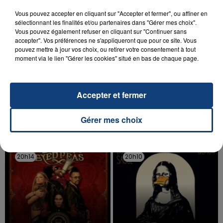
Vous pouvez accepter en cliquant sur "Accepter et fermer", ou affiner en
sélectionnant les finalités et/ou partenaires dans "Gérer mes choix".
Vous pouvez également refuser en cliquant sur "Continuer sans
accepter". Vos préférences ne s'appliqueront que pour ce site. Vous
pouvez mettre à jour vos choix, ou retirer votre consentement à tout
moment via le lien "Gérer les cookies" situé en bas de chaque page.
20 juillet 2026
UNE ADOLESCENTE DEVANT SE FAIRE
OPÉRER DE LA CHEVILLE RESSORT DE LA...
La famille a porté plainte contre la clinique qui a
Accepter et fermer
reconnu sa responsabilité et présenté ses
excuses.
Gérer mes choix
TITRES DIFFUSÉS
20h14
20h14
20h10
20h10