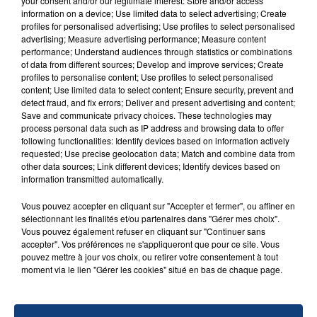
your consent and/or our legitimate interest: Store and/or access
Un homme s'est immolé par le feu après avoir
information on a device; Use limited data to select advertising; Create
profiles for personalised advertising; Use profiles to select personalised
aspergé sa compagne et leur bébé de trois mois
advertising; Measure advertising performance; Measure content
d'un liquide inflammable.
performance; Understand audiences through statistics or combinations
of data from different sources; Develop and improve services; Create
profiles to personalise content; Use profiles to select personalised
content; Use limited data to select content; Ensure security, prevent and
detect fraud, and fix errors; Deliver and present advertising and content;
Save and communicate privacy choices. These technologies may
process personal data such as IP address and browsing data to offer
following functionalities: Identify devices based on information actively
20 juillet 2026
UNE ADOLESCENTE DEVANT SE FAIRE
requested; Use precise geolocation data; Match and combine data from
other data sources; Link different devices; Identify devices based on
OPÉRER DE LA CHEVILLE RESSORT DE LA...
information transmitted automatically.
La famille a porté plainte contre la clinique qui a
reconnu sa responsabilité et présenté ses
Vous pouvez accepter en cliquant sur "Accepter et fermer", ou affiner en
sélectionnant les finalités et/ou partenaires dans "Gérer mes choix".
excuses.
TITRES DIFFUSÉS
Vous pouvez également refuser en cliquant sur "Continuer sans
accepter". Vos préférences ne s'appliqueront que pour ce site. Vous
pouvez mettre à jour vos choix, ou retirer votre consentement à tout
moment via le lien "Gérer les cookies" situé en bas de chaque page.
17h40
17h40
17h37
17h37