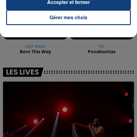
Accepter et fermer
Gérer mes choix
LADY GAGA
PLK
Born This Way
Pocahontas
LES LIVES