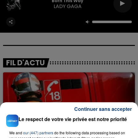
Born This Way
LADY GAGA
FIL D'ACTU
Continuer sans accepter
Le respect de votre vie privée est notre priorité
23 juillet 2026
INCENDIE MORTEL À LENS : UNE FEMME ET
We and
our (447) partners
do the following data processing based on
SON BÉBÉ ENTRE LA VIE ET LA...