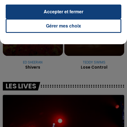
6h56
6h56
6h54
6h54
Accepter et fermer
Gérer mes choix
ED SHEERAN
TEDDY SWIMS
Shivers
Lose Control
LES LIVES