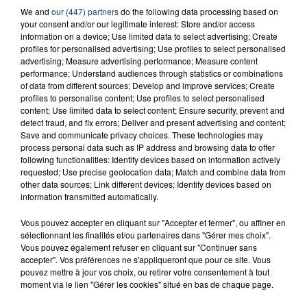
We and
our (447) partners
do the following data processing based on
23 juillet 2026
INCENDIE MORTEL À LENS : UNE FEMME ET
your consent and/or our legitimate interest: Store and/or access
information on a device; Use limited data to select advertising; Create
SON BÉBÉ ENTRE LA VIE ET LA...
profiles for personalised advertising; Use profiles to select personalised
Un homme s'est immolé par le feu après avoir
advertising; Measure advertising performance; Measure content
performance; Understand audiences through statistics or combinations
aspergé sa compagne et leur bébé de trois mois
of data from different sources; Develop and improve services; Create
d'un liquide inflammable.
profiles to personalise content; Use profiles to select personalised
content; Use limited data to select content; Ensure security, prevent and
detect fraud, and fix errors; Deliver and present advertising and content;
Save and communicate privacy choices. These technologies may
process personal data such as IP address and browsing data to offer
following functionalities: Identify devices based on information actively
requested; Use precise geolocation data; Match and combine data from
20 juillet 2026
other data sources; Link different devices; Identify devices based on
UNE ADOLESCENTE DEVANT SE FAIRE
information transmitted automatically.
OPÉRER DE LA CHEVILLE RESSORT DE LA...
Vous pouvez accepter en cliquant sur "Accepter et fermer", ou affiner en
La famille a porté plainte contre la clinique qui a
sélectionnant les finalités et/ou partenaires dans "Gérer mes choix".
reconnu sa responsabilité et présenté ses
Vous pouvez également refuser en cliquant sur "Continuer sans
accepter". Vos préférences ne s'appliqueront que pour ce site. Vous
excuses.
TITRES DIFFUSÉS
pouvez mettre à jour vos choix, ou retirer votre consentement à tout
moment via le lien "Gérer les cookies" situé en bas de chaque page.