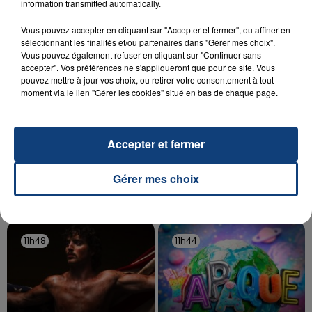
information transmitted automatically.
d'un liquide inflammable.
Vous pouvez accepter en cliquant sur "Accepter et fermer", ou affiner en
sélectionnant les finalités et/ou partenaires dans "Gérer mes choix".
Vous pouvez également refuser en cliquant sur "Continuer sans
accepter". Vos préférences ne s'appliqueront que pour ce site. Vous
pouvez mettre à jour vos choix, ou retirer votre consentement à tout
moment via le lien "Gérer les cookies" situé en bas de chaque page.
20 juillet 2026
UNE ADOLESCENTE DEVANT SE FAIRE
OPÉRER DE LA CHEVILLE RESSORT DE LA...
Accepter et fermer
La famille a porté plainte contre la clinique qui a
reconnu sa responsabilité et présenté ses
Gérer mes choix
excuses.
TITRES DIFFUSÉS
11h48
11h48
11h44
11h44