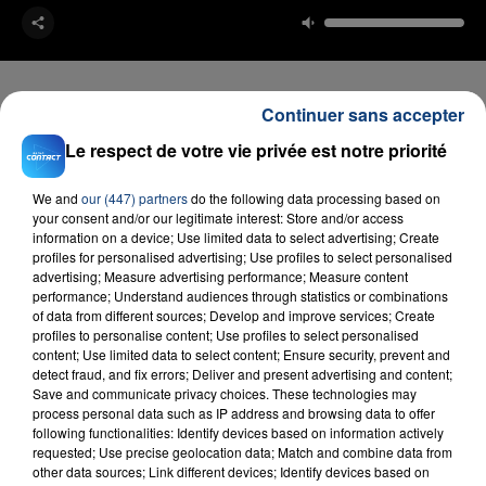
Continuer sans accepter
Le respect de votre vie privée est notre priorité
FIL D'ACTU
We and
our (447) partners
do the following data processing based on
your consent and/or our legitimate interest: Store and/or access
information on a device; Use limited data to select advertising; Create
profiles for personalised advertising; Use profiles to select personalised
advertising; Measure advertising performance; Measure content
performance; Understand audiences through statistics or combinations
of data from different sources; Develop and improve services; Create
profiles to personalise content; Use profiles to select personalised
content; Use limited data to select content; Ensure security, prevent and
detect fraud, and fix errors; Deliver and present advertising and content;
23 juillet 2026
Save and communicate privacy choices. These technologies may
INCENDIE MORTEL À LENS : UNE FEMME ET
process personal data such as IP address and browsing data to offer
SON BÉBÉ ENTRE LA VIE ET LA...
following functionalities: Identify devices based on information actively
Un homme s'est immolé par le feu après avoir
requested; Use precise geolocation data; Match and combine data from
other data sources; Link different devices; Identify devices based on
aspergé sa compagne et leur bébé de trois mois