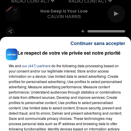
RADIO CONTACT
How Deep Is Your Love
CALVIN HARRIS
Continuer sans accepter
Le respect de votre vie privée est notre priorité
We and
our (447) partners
do the following data processing based on
FIL D'ACTU
your consent and/or our legitimate interest: Store and/or access
information on a device; Use limited data to select advertising; Create
profiles for personalised advertising; Use profiles to select personalised
advertising; Measure advertising performance; Measure content
performance; Understand audiences through statistics or combinations
of data from different sources; Develop and improve services; Create
profiles to personalise content; Use profiles to select personalised
content; Use limited data to select content; Ensure security, prevent and
detect fraud, and fix errors; Deliver and present advertising and content;
Save and communicate privacy choices. These technologies may
process personal data such as IP address and browsing data to offer
23 juillet 2026
following functionalities: Identify devices based on information actively