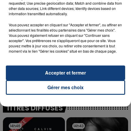
INCENDIE MORTEL À LENS : UNE FEMME ET
requested; Use precise geolocation data; Match and combine data from
SON BÉBÉ ENTRE LA VIE ET LA...
other data sources; Link different devices; Identify devices based on
information transmitted automatically.
Un homme s'est immolé par le feu après avoir
aspergé sa compagne et leur bébé de trois mois
Vous pouvez accepter en cliquant sur "Accepter et fermer", ou affiner en
d'un liquide inflammable.
sélectionnant les finalités et/ou partenaires dans "Gérer mes choix".
Vous pouvez également refuser en cliquant sur "Continuer sans
accepter". Vos préférences ne s'appliqueront que pour ce site. Vous
pouvez mettre à jour vos choix, ou retirer votre consentement à tout
moment via le lien "Gérer les cookies" situé en bas de chaque page.
20 juillet 2026
Accepter et fermer
UNE ADOLESCENTE DEVANT SE FAIRE
OPÉRER DE LA CHEVILLE RESSORT DE LA...
Gérer mes choix
La famille a porté plainte contre la clinique qui a
reconnu sa responsabilité et présenté ses
excuses.
TITRES DIFFUSÉS
14h46
14h46
14h43
14h43