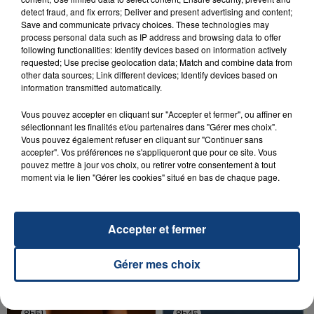
23 juillet 2026
detect fraud, and fix errors; Deliver and present advertising and content;
INCENDIE MORTEL À LENS : UNE FEMME ET
Save and communicate privacy choices. These technologies may
SON BÉBÉ ENTRE LA VIE ET LA...
process personal data such as IP address and browsing data to offer
Un homme s'est immolé par le feu après avoir
following functionalities: Identify devices based on information actively
requested; Use precise geolocation data; Match and combine data from
aspergé sa compagne et leur bébé de trois mois
other data sources; Link different devices; Identify devices based on
d'un liquide inflammable.
information transmitted automatically.
Vous pouvez accepter en cliquant sur "Accepter et fermer", ou affiner en
sélectionnant les finalités et/ou partenaires dans "Gérer mes choix".
Vous pouvez également refuser en cliquant sur "Continuer sans
accepter". Vos préférences ne s'appliqueront que pour ce site. Vous
pouvez mettre à jour vos choix, ou retirer votre consentement à tout
20 juillet 2026
moment via le lien "Gérer les cookies" situé en bas de chaque page.
UNE ADOLESCENTE DEVANT SE FAIRE
OPÉRER DE LA CHEVILLE RESSORT DE LA...
La famille a porté plainte contre la clinique qui a
Accepter et fermer
reconnu sa responsabilité et présenté ses
excuses.
Gérer mes choix
TITRES DIFFUSÉS
8h51
8h51
8h45
8h45