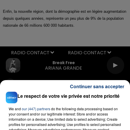
Enfin, la nouvelle région, dont la démographie est en légère augmentation
depuis quelques années, représente un peu plus de 9% de la population
nationale de 66 millions 600 000 habitants.
RADIO CONTACT
Break Free
ARIANA GRANDE
Continuer sans accepter
Le respect de votre vie privée est notre priorité
We and
our (447) partners
do the following data processing based on
your consent and/or our legitimate interest: Store and/or access
FIL D'ACTU
information on a device; Use limited data to select advertising; Create
profiles for personalised advertising; Use profiles to select personalised
advertising; Measure advertising performance; Measure content