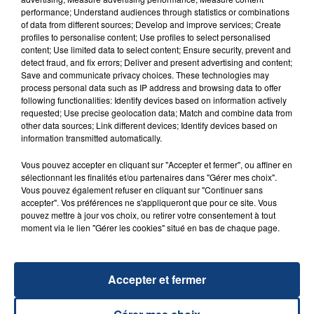
performance; Understand audiences through statistics or combinations
of data from different sources; Develop and improve services; Create
profiles to personalise content; Use profiles to select personalised
content; Use limited data to select content; Ensure security, prevent and
detect fraud, and fix errors; Deliver and present advertising and content;
Save and communicate privacy choices. These technologies may
process personal data such as IP address and browsing data to offer
following functionalities: Identify devices based on information actively
requested; Use precise geolocation data; Match and combine data from
23 juillet 2026
other data sources; Link different devices; Identify devices based on
INCENDIE MORTEL À LENS : UNE FEMME ET
information transmitted automatically.
SON BÉBÉ ENTRE LA VIE ET LA...
Un homme s'est immolé par le feu après avoir
Vous pouvez accepter en cliquant sur "Accepter et fermer", ou affiner en
sélectionnant les finalités et/ou partenaires dans "Gérer mes choix".
aspergé sa compagne et leur bébé de trois mois
Vous pouvez également refuser en cliquant sur "Continuer sans
d'un liquide inflammable.
accepter". Vos préférences ne s'appliqueront que pour ce site. Vous
pouvez mettre à jour vos choix, ou retirer votre consentement à tout
moment via le lien "Gérer les cookies" situé en bas de chaque page.
Accepter et fermer
20 juillet 2026
UNE ADOLESCENTE DEVANT SE FAIRE