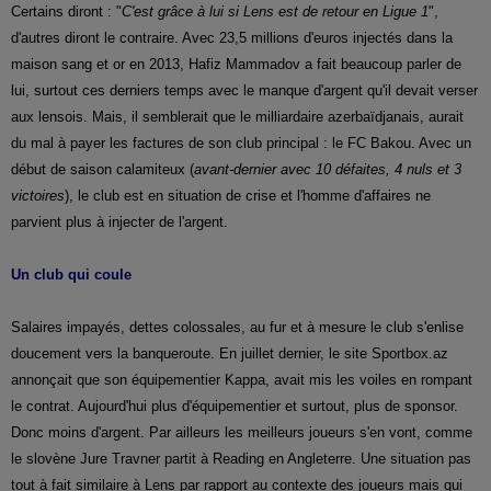
Certains diront : "
C'est grâce à lui si Lens est de retour en Ligue 1
",
d'autres diront le contraire. Avec 23,5 millions d'euros injectés dans la
maison sang et or en 2013, Hafiz Mammadov a fait beaucoup parler de
lui, surtout ces derniers temps avec le manque d'argent qu'il devait verser
aux lensois. Mais, il semblerait que le milliardaire azerbaïdjanais, aurait
du mal à payer les factures de son club principal : le FC Bakou. Avec un
début de saison calamiteux (
avant-dernier avec 10 défaites, 4 nuls et 3
victoires
), le club est en situation de crise et l'homme d'affaires ne
parvient plus à injecter de l'argent.
Un club qui coule
Salaires impayés, dettes colossales, au fur et à mesure le club s'enlise
doucement vers la banqueroute. En juillet dernier, le site Sportbox.az
annonçait que son équipementier Kappa, avait mis les voiles en rompant
le contrat. Aujourd'hui plus d'équipementier et surtout, plus de sponsor.
Donc moins d'argent. Par ailleurs les meilleurs joueurs s'en vont, comme
le slovène Jure Travner partit à Reading en Angleterre. Une situation pas
tout à fait similaire à Lens par rapport au contexte des joueurs mais qui