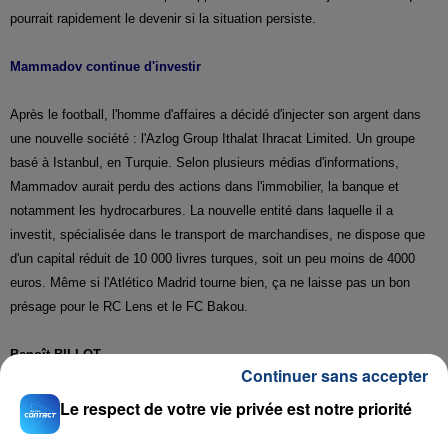
pourrait rapidement le devenir si la situation persiste.
Mammadov continue d'investir
Après le football, l'homme d'affaires a décidé d'injecter son argent dans
une nouvelle société : l'Azlog Group Ithalat Ihracat Limited. Un groupe
basé à Istanbul, en Turquie. Selon plusieurs médias d'informations,
Mammadov aurait perdu des actions dans l'immobilier, la banque et
notamment les hydrocarbures. La nouvelle entité dans laquelle il a
investit, spécialisée dans le transport de marchandises, ne dispose que
d'un capital réduit de 10 000 livres turques, soit un peu moins de 4000
euros. Même si l'Atlético Madrid tourne bien, ça ne laisse pas un bon
présage pour le RC Lens et le FC Bakou.
Benoît BILLOT
Continuer sans accepter
Le respect de votre vie privée est notre priorité