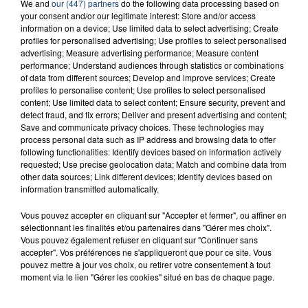
We and
our (447) partners
do the following data processing based on
RADIO CONTACT
your consent and/or our legitimate interest: Store and/or access
information on a device; Use limited data to select advertising; Create
Die Young
profiles for personalised advertising; Use profiles to select personalised
KE$HA
advertising; Measure advertising performance; Measure content
performance; Understand audiences through statistics or combinations
of data from different sources; Develop and improve services; Create
profiles to personalise content; Use profiles to select personalised
content; Use limited data to select content; Ensure security, prevent and
detect fraud, and fix errors; Deliver and present advertising and content;
Save and communicate privacy choices. These technologies may
process personal data such as IP address and browsing data to offer
following functionalities: Identify devices based on information actively
FIL D'ACTU
requested; Use precise geolocation data; Match and combine data from
other data sources; Link different devices; Identify devices based on
information transmitted automatically.
Vous pouvez accepter en cliquant sur "Accepter et fermer", ou affiner en
sélectionnant les finalités et/ou partenaires dans "Gérer mes choix".
Vous pouvez également refuser en cliquant sur "Continuer sans
accepter". Vos préférences ne s'appliqueront que pour ce site. Vous
pouvez mettre à jour vos choix, ou retirer votre consentement à tout
moment via le lien "Gérer les cookies" situé en bas de chaque page.
23 juillet 2026