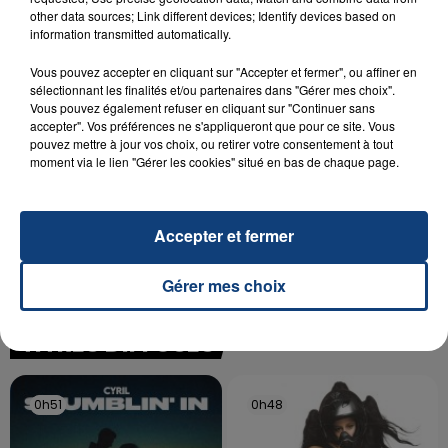
SON BÉBÉ ENTRE LA VIE ET LA...
other data sources; Link different devices; Identify devices based on
Un homme s'est immolé par le feu après avoir
information transmitted automatically.
aspergé sa compagne et leur bébé de trois mois
Vous pouvez accepter en cliquant sur "Accepter et fermer", ou affiner en
d'un liquide inflammable.
sélectionnant les finalités et/ou partenaires dans "Gérer mes choix".
Vous pouvez également refuser en cliquant sur "Continuer sans
accepter". Vos préférences ne s'appliqueront que pour ce site. Vous
pouvez mettre à jour vos choix, ou retirer votre consentement à tout
moment via le lien "Gérer les cookies" situé en bas de chaque page.
20 juillet 2026
UNE ADOLESCENTE DEVANT SE FAIRE
Accepter et fermer
OPÉRER DE LA CHEVILLE RESSORT DE LA...
La famille a porté plainte contre la clinique qui a
Gérer mes choix
reconnu sa responsabilité et présenté ses
excuses.
TITRES DIFFUSÉS
0h51
0h51
0h48
0h48