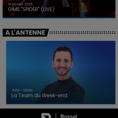
31 janvier 2025
GIMS "SPIDER" (LIVE)
A L'ANTENNE
7h00 - 12h00
La Team du Week-end
00 - 12h00
16h00 
 DU WEEK-END
LA TEAM D