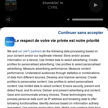
Stumblin' In
CYRIL
Continuer sans accepter
Le respect de votre vie privée est notre priorité
FIL D'ACTU
We and
our (447) partners
do the following data processing based on
your consent and/or our legitimate interest: Store and/or access
information on a device; Use limited data to select advertising; Create
profiles for personalised advertising; Use profiles to select personalised
advertising; Measure advertising performance; Measure content
performance; Understand audiences through statistics or combinations
of data from different sources; Develop and improve services; Create
profiles to personalise content; Use profiles to select personalised
content; Use limited data to select content; Ensure security, prevent and
detect fraud, and fix errors; Deliver and present advertising and content;
Save and communicate privacy choices. These technologies may
23 juillet 2026
process personal data such as IP address and browsing data to offer
INCENDIE MORTEL À LENS : UNE FEMME ET
following functionalities: Identify devices based on information actively
requested; Use precise geolocation data; Match and combine data from