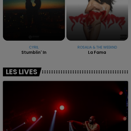
CYRIL
ROSALIA & THE WEEKND
Stumblin' In
La Fama
LES LIVES