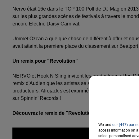
Nervo était 16e dans le TOP 100 Poll de DJ Mag en 2013. 
sur les plus grandes scènes de festivals à travers le m
encore Electric Daisy Carnival.
Ummet Ozcan a quelque chose de différent à offrir et nou
avait atteint la première place du classement sur Beatport à
Un remix pour "Revolution"
NERVO et Hook N Sling invitent les producteurs et les DJs
remix d'Audien que les artistes se sont arrêtés ! Le remix
producteurs. Afrojack s'est exprimé d'un "ENFIN !" et Sho
sur Spinnin' Records !
Découvrez le remix de "Revolution" par Audien !
We and
our (447) partn
access information on a 
select personalised ad