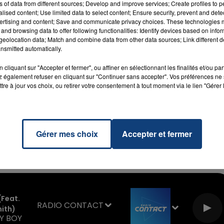
ns of data from different sources; Develop and improve services; Create profiles to 
alised content; Use limited data to select content; Ensure security, prevent and detect
ertising and content; Save and communicate privacy choices. These technologies
and browsing data to offer following functionalities: Identify devices based on infor
7h00 - 11h00
eolocation data; Match and combine data from other data sources; Link different de
La Team de l'été
nsmitted automatically.
cliquant sur "Accepter et fermer", ou affiner en sélectionnant les finalités et/ou pa
 également refuser en cliquant sur "Continuer sans accepter". Vos préférences ne 
tre à jour vos choix, ou retirer votre consentement à tout moment via le lien "Gérer 
Gérer mes choix
Accepter et fermer
(feat.
RADIO CONTACT
ith)
Y BOY