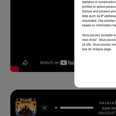
statistics or combinatio
profiles to select person
Deliver and present adv
data such as IP address 
requested; Use precise g
based on information tra
Vous pouvez accepter en 
mes choix". Vous pouvez
ce site. Vous pouvez met
bas de chaque page.
La La La 
Sam Sm
NAUGHT