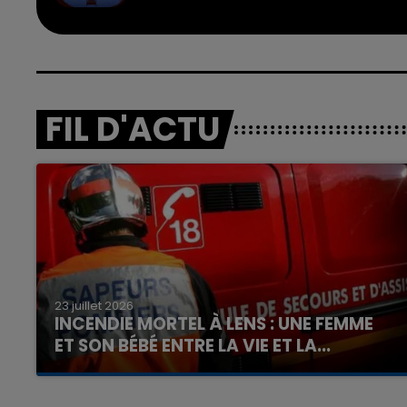
FIL D'ACTU
23 juillet 2026
INCENDIE MORTEL À LENS : UNE FEMME
ET SON BÉBÉ ENTRE LA VIE ET LA...
Un homme s'est immolé par le feu après avoir
aspergé sa compagne et leur bébé de trois