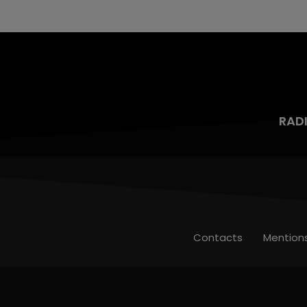
mois d'un liquide inflammable.
RAD
Contacts
Mention