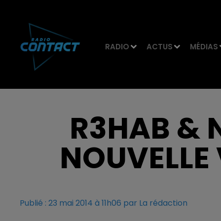
RADIO
ACTUS
MÉDIAS
R3HAB & 
NOUVELLE 
Publié : 23 mai 2014 à 11h06 par La rédaction