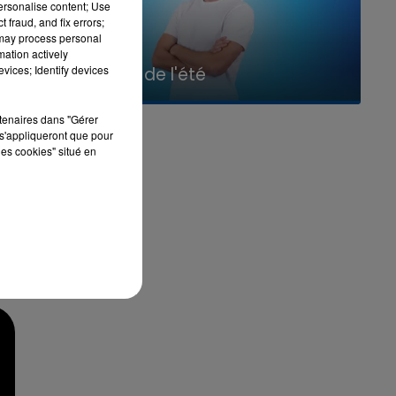
personalise content; Use
 fraud, and fix errors;
 may process personal
mation actively
7h00 - 11h00
vices; Identify devices
La Team de l'été
rtenaires dans "Gérer
s'appliqueront que pour
les cookies" situé en