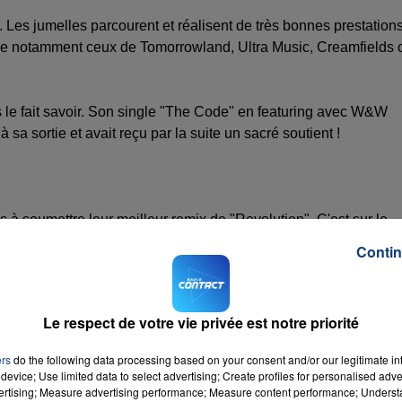
Les jumelles parcourent et réalisent de très bonnes prestation
onde notamment ceux de Tomorrowland, Ultra Music, Creamfields 
s le fait savoir. Son single "The Code" en featuring avec W&W
 sa sortie et avait reçu par la suite un sacré soutient !
 à soumettre leur meilleur remix de "Revolution". C'est sur le
 a reçu de très bonnes appréciations par les plus grands DJs et
Contin
wtek le qualifie de "BOMBE" ! Le remix sera disponible le 26 ma
Le respect de votre vie privée est notre priorité
ers
do the following data processing based on your consent and/or our legitimate int
device; Use limited data to select advertising; Create profiles for personalised adver
vertising; Measure advertising performance; Measure content performance; Unders