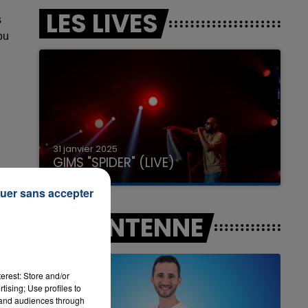
LES LIVES
s
ou
7h00 - 11h00
LA TEAM DE L'ÉTÉ
31 janvier 2025
GIMS "SPIDER" (LIVE)
uer sans accepter
i
A L'ANTENNE
erest: Store and/or
tising; Use profiles to
tand audiences through