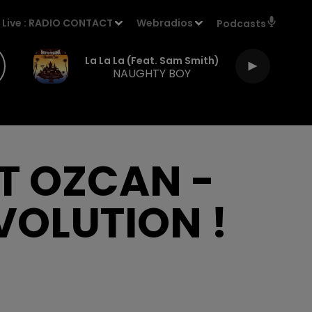
Live :
RADIO CONTACT
Webradios
Podcasts
La La La (feat. Sam Smith)
NAUGHTY BOY
T OZCAN -
VOLUTION !