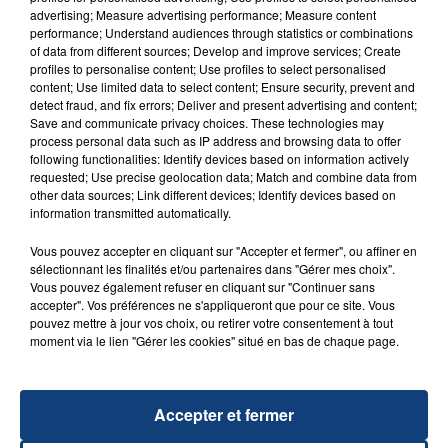
advertising; Measure advertising performance; Measure content
performance; Understand audiences through statistics or combinations
of data from different sources; Develop and improve services; Create
profiles to personalise content; Use profiles to select personalised
content; Use limited data to select content; Ensure security, prevent and
detect fraud, and fix errors; Deliver and present advertising and content;
Save and communicate privacy choices. These technologies may
process personal data such as IP address and browsing data to offer
following functionalities: Identify devices based on information actively
requested; Use precise geolocation data; Match and combine data from
23 juillet 2026
other data sources; Link different devices; Identify devices based on
INCENDIE MORTEL À LENS : UNE FEMME ET
information transmitted automatically.
SON BÉBÉ ENTRE LA VIE ET LA...
Un homme s'est immolé par le feu après avoir
Vous pouvez accepter en cliquant sur "Accepter et fermer", ou affiner en
sélectionnant les finalités et/ou partenaires dans "Gérer mes choix".
aspergé sa compagne et leur bébé de trois mois
Vous pouvez également refuser en cliquant sur "Continuer sans
d'un liquide inflammable.
accepter". Vos préférences ne s'appliqueront que pour ce site. Vous
pouvez mettre à jour vos choix, ou retirer votre consentement à tout
moment via le lien "Gérer les cookies" situé en bas de chaque page.
Accepter et fermer
20 juillet 2026