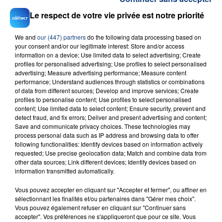
Le respect de votre vie privée est notre priorité
We and
our (447) partners
do the following data processing based on
your consent and/or our legitimate interest: Store and/or access
information on a device; Use limited data to select advertising; Create
23 juillet 2026
profiles for personalised advertising; Use profiles to select personalised
INCENDIE MORTEL À LENS : UNE FEMME ET
advertising; Measure advertising performance; Measure content
SON BÉBÉ ENTRE LA VIE ET LA...
performance; Understand audiences through statistics or combinations
of data from different sources; Develop and improve services; Create
Un homme s'est immolé par le feu après avoir
profiles to personalise content; Use profiles to select personalised
aspergé sa compagne et leur bébé de trois mois
content; Use limited data to select content; Ensure security, prevent and
d'un liquide inflammable.
detect fraud, and fix errors; Deliver and present advertising and content;
Save and communicate privacy choices. These technologies may
process personal data such as IP address and browsing data to offer
following functionalities: Identify devices based on information actively
requested; Use precise geolocation data; Match and combine data from
other data sources; Link different devices; Identify devices based on
information transmitted automatically.
20 juillet 2026
Vous pouvez accepter en cliquant sur "Accepter et fermer", ou affiner en
UNE ADOLESCENTE DEVANT SE FAIRE
sélectionnant les finalités et/ou partenaires dans "Gérer mes choix".
OPÉRER DE LA CHEVILLE RESSORT DE LA...
Vous pouvez également refuser en cliquant sur "Continuer sans
La famille a porté plainte contre la clinique qui a
accepter". Vos préférences ne s'appliqueront que pour ce site. Vous