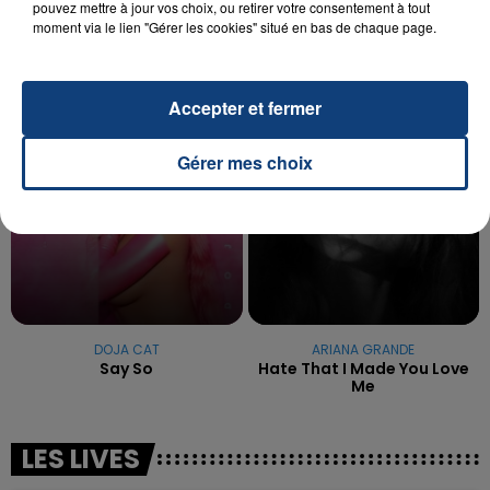
pouvez mettre à jour vos choix, ou retirer votre consentement à tout
reconnu sa responsabilité et présenté ses
moment via le lien "Gérer les cookies" situé en bas de chaque page.
excuses.
TITRES DIFFUSÉS
Accepter et fermer
18h31
18h31
18h28
18h28
Gérer mes choix
DOJA CAT
ARIANA GRANDE
Say So
Hate That I Made You Love
Me
LES LIVES