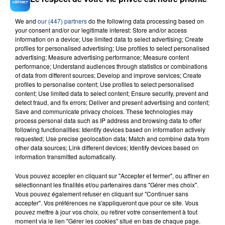
IMAGINE DRAGONS
We and
our (447) partners
do the following data processing based on
your consent and/or our legitimate interest: Store and/or access
information on a device; Use limited data to select advertising; Create
profiles for personalised advertising; Use profiles to select personalised
advertising; Measure advertising performance; Measure content
performance; Understand audiences through statistics or combinations
of data from different sources; Develop and improve services; Create
profiles to personalise content; Use profiles to select personalised
content; Use limited data to select content; Ensure security, prevent and
FIL D'ACTU
detect fraud, and fix errors; Deliver and present advertising and content;
Save and communicate privacy choices. These technologies may
process personal data such as IP address and browsing data to offer
following functionalities: Identify devices based on information actively
requested; Use precise geolocation data; Match and combine data from
other data sources; Link different devices; Identify devices based on
information transmitted automatically.
Vous pouvez accepter en cliquant sur "Accepter et fermer", ou affiner en
sélectionnant les finalités et/ou partenaires dans "Gérer mes choix".
Vous pouvez également refuser en cliquant sur "Continuer sans
23 juillet 2026
accepter". Vos préférences ne s'appliqueront que pour ce site. Vous
INCENDIE MORTEL À LENS : UNE FEMME ET
pouvez mettre à jour vos choix, ou retirer votre consentement à tout
SON BÉBÉ ENTRE LA VIE ET LA...
moment via le lien "Gérer les cookies" situé en bas de chaque page.