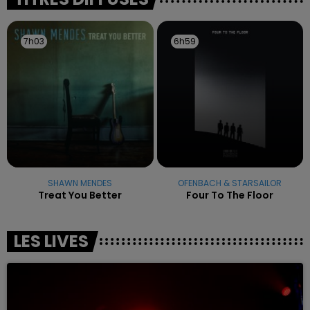
7h03
7h03
6h59
6h59
SHAWN MENDES
OFENBACH & STARSAILOR
Treat You Better
Four To The Floor
LES LIVES