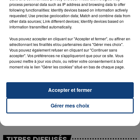
process personal data such as IP address and browsing data to offer
following functionalities: Identify devices based on information actively
requested; Use precise geolocation data; Match and combine data from
23 juillet 2026
other data sources; Link different devices; Identify devices based on
INCENDIE MORTEL À LENS : UNE FEMME ET
information transmitted automatically.
SON BÉBÉ ENTRE LA VIE ET LA...
Vous pouvez accepter en cliquant sur "Accepter et fermer", ou affiner en
Un homme s'est immolé par le feu après avoir
sélectionnant les finalités et/ou partenaires dans "Gérer mes choix".
aspergé sa compagne et leur bébé de trois mois
Vous pouvez également refuser en cliquant sur "Continuer sans
d'un liquide inflammable.
accepter". Vos préférences ne s'appliqueront que pour ce site. Vous
pouvez mettre à jour vos choix, ou retirer votre consentement à tout
moment via le lien "Gérer les cookies" situé en bas de chaque page.
Accepter et fermer
20 juillet 2026
UNE ADOLESCENTE DEVANT SE FAIRE
Gérer mes choix
OPÉRER DE LA CHEVILLE RESSORT DE LA...
La famille a porté plainte contre la clinique qui a
reconnu sa responsabilité et présenté ses
excuses.
TITRES DIFFUSÉS