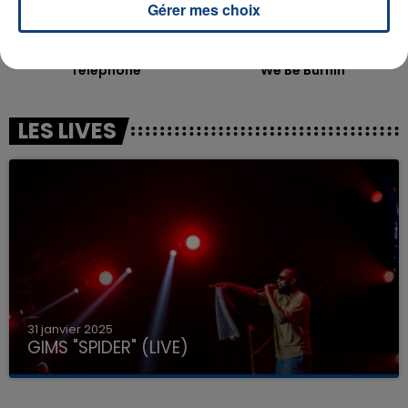
Gérer mes choix
LADY GAGA & BEYONCE
SEAN PAUL
Telephone
We Be Burnin
LES LIVES
31 janvier 2025
GIMS "SPIDER" (LIVE)