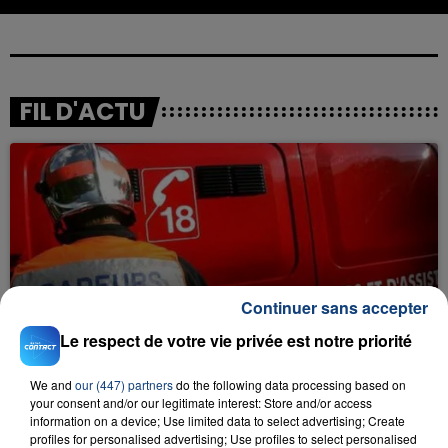
FIL D'ACTU
Continuer sans accepter
23 juillet 2026
INCENDIE MORTEL À LENS : UNE FEMME ET
Le respect de votre vie privée est notre priorité
SON BÉBÉ ENTRE LA VIE ET LA...
Un homme s'est immolé par le feu après avoir
We and
our (447) partners
do the following data processing based on
aspergé sa compagne et leur bébé de trois mois
your consent and/or our legitimate interest: Store and/or access
d'un liquide inflammable.
information on a device; Use limited data to select advertising; Create
profiles for personalised advertising; Use profiles to select personalised