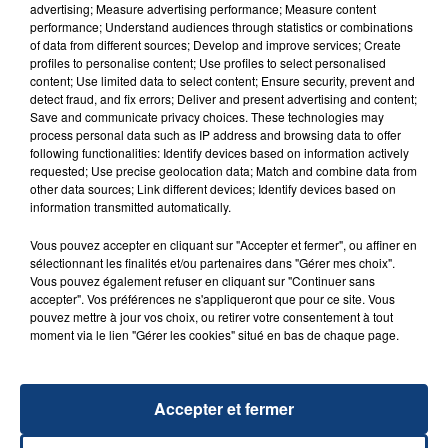
advertising; Measure advertising performance; Measure content
performance; Understand audiences through statistics or combinations
of data from different sources; Develop and improve services; Create
profiles to personalise content; Use profiles to select personalised
content; Use limited data to select content; Ensure security, prevent and
detect fraud, and fix errors; Deliver and present advertising and content;
20 juillet 2026
Save and communicate privacy choices. These technologies may
UNE ADOLESCENTE DEVANT SE FAIRE
process personal data such as IP address and browsing data to offer
OPÉRER DE LA CHEVILLE RESSORT DE LA...
following functionalities: Identify devices based on information actively
requested; Use precise geolocation data; Match and combine data from
La famille a porté plainte contre la clinique qui a
other data sources; Link different devices; Identify devices based on
reconnu sa responsabilité et présenté ses
information transmitted automatically.
excuses.
TITRES DIFFUSÉS
Vous pouvez accepter en cliquant sur "Accepter et fermer", ou affiner en
sélectionnant les finalités et/ou partenaires dans "Gérer mes choix".
Vous pouvez également refuser en cliquant sur "Continuer sans
accepter". Vos préférences ne s'appliqueront que pour ce site. Vous
20h20
20h20
20h17
20h17
pouvez mettre à jour vos choix, ou retirer votre consentement à tout
moment via le lien "Gérer les cookies" situé en bas de chaque page.
Accepter et fermer