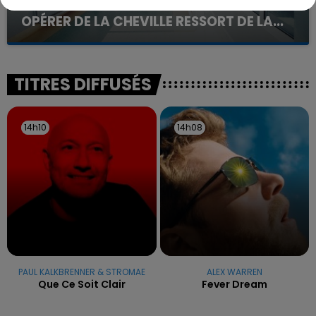
UNE ADOLESCENTE DEVANT SE FAIRE
OPÉRER DE LA CHEVILLE RESSORT DE LA...
La famille a porté plainte contre la clinique qui a
reconnu sa responsabilité et présenté ses
excuses.
TITRES DIFFUSÉS
14h10
14h10
14h08
14h08
PAUL KALKBRENNER & STROMAE
ALEX WARREN
Que Ce Soit Clair
Fever Dream