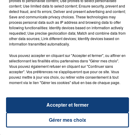
profiles to personalise content; Use profiles to select personalised
content; Use limited data to select content; Ensure security, prevent and
detect fraud, and fix errors; Deliver and present advertising and content;
Save and communicate privacy choices. These technologies may
process personal data such as IP address and browsing data to offer
following functionalities: Identify devices based on information actively
requested; Use precise geolocation data; Match and combine data from
other data sources; Link different devices; Identify devices based on
information transmitted automatically.
23 juillet 2026
Vous pouvez accepter en cliquant sur "Accepter et fermer", ou affiner en
INCENDIE MORTEL À LENS : UNE FEMME ET
sélectionnant les finalités et/ou partenaires dans "Gérer mes choix".
Vous pouvez également refuser en cliquant sur "Continuer sans
SON BÉBÉ ENTRE LA VIE ET LA...
accepter". Vos préférences ne s'appliqueront que pour ce site. Vous
Un homme s'est immolé par le feu après avoir
pouvez mettre à jour vos choix, ou retirer votre consentement à tout
moment via le lien "Gérer les cookies" situé en bas de chaque page.
aspergé sa compagne et leur bébé de trois mois
d'un liquide inflammable.
Accepter et fermer
Gérer mes choix
20 juillet 2026