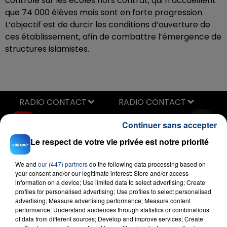
contrôle sur les écoles hors contrat, qui n’accueillent
que 74 000 élèves mais sont en forte progression.
L’objectif est de durcir les conditions d’ouverture de
ces établissement, afin de combattre l’émergence de
structures islamistes.
RADIO CONTACT
Que Ce Soit Clair
Continuer sans accepter
PAUL KALKBRENNER & STROMAE
Le respect de votre vie privée est notre priorité
We and
our (447) partners
do the following data processing based on
your consent and/or our legitimate interest: Store and/or access
information on a device; Use limited data to select advertising; Create
profiles for personalised advertising; Use profiles to select personalised
advertising; Measure advertising performance; Measure content
performance; Understand audiences through statistics or combinations
FIL D'ACTU
of data from different sources; Develop and improve services; Create