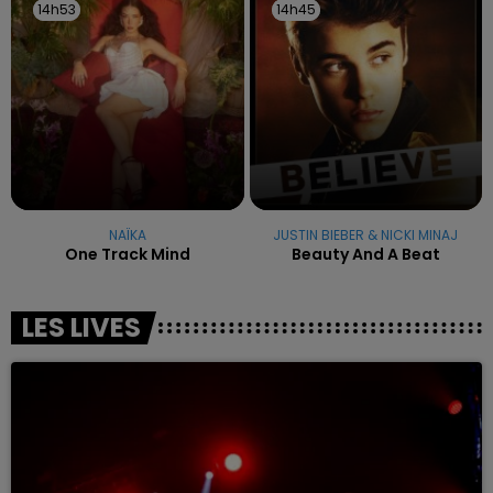
14h53
14h53
14h45
14h45
NAÏKA
JUSTIN BIEBER & NICKI MINAJ
One Track Mind
Beauty And A Beat
LES LIVES