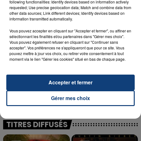
following functionalities: Identify devices based on information actively
23 juillet 2026
requested; Use precise geolocation data; Match and combine data from
INCENDIE MORTEL À LENS : UNE FEMME ET
other data sources; Link different devices; Identify devices based on
SON BÉBÉ ENTRE LA VIE ET LA...
information transmitted automatically.
Un homme s'est immolé par le feu après avoir
Vous pouvez accepter en cliquant sur "Accepter et fermer", ou affiner en
aspergé sa compagne et leur bébé de trois mois
sélectionnant les finalités et/ou partenaires dans "Gérer mes choix".
d'un liquide inflammable.
Vous pouvez également refuser en cliquant sur "Continuer sans
accepter". Vos préférences ne s'appliqueront que pour ce site. Vous
pouvez mettre à jour vos choix, ou retirer votre consentement à tout
moment via le lien "Gérer les cookies" situé en bas de chaque page.
Accepter et fermer
20 juillet 2026
UNE ADOLESCENTE DEVANT SE FAIRE
OPÉRER DE LA CHEVILLE RESSORT DE LA...
Gérer mes choix
La famille a porté plainte contre la clinique qui a
reconnu sa responsabilité et présenté ses
excuses.
TITRES DIFFUSÉS