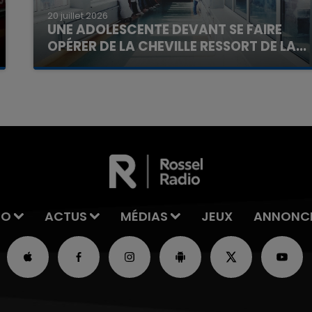
20 juillet 2026
UNE ADOLESCENTE DEVANT SE FAIRE
OPÉRER DE LA CHEVILLE RESSORT DE LA...
La famille a porté plainte contre la clinique qui a
reconnu sa responsabilité et présenté ses
excuses.
IO
ACTUS
MÉDIAS
JEUX
ANNONC