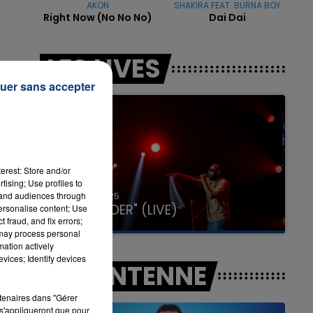
AKON
SHAKIRA FEAT. BURNA BOY
Right Now (no No No)
Dai Dai
LES LIVES
7h00 - 11h00
LA TEAM DE L'ÉTÉ
uer sans accepter
erest: Store and/or
tising; Use profiles to
31 janvier 2025
tand audiences through
GIMS "SPIDER" (LIVE)
personalise content; Use
 fraud, and fix errors;
 may process personal
mation actively
vices; Identify devices
A L'ANTENNE
rtenaires dans "Gérer
s'appliqueront que pour