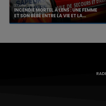
23 juillet 2026
INCENDIE MORTEL À LENS : UNE FEMME
ET SON BÉBÉ ENTRE LA VIE ET LA...
Un homme s'est immolé par le feu après avoir
aspergé sa compagne et leur bébé de trois
mois d'un liquide inflammable.
RAD