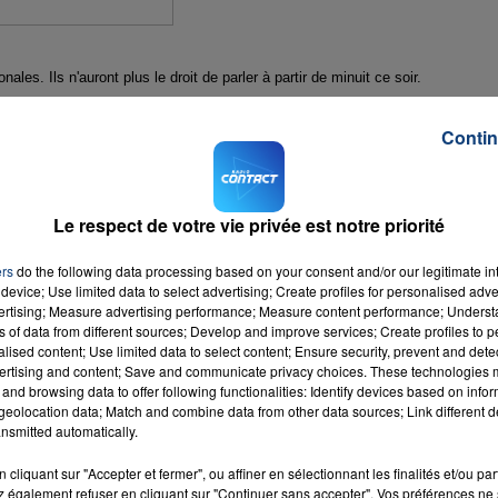
ales. Ils n'auront plus le droit de parler à partir de minuit ce soir.
des bureaux de vote seront ouverts de 8h à 18h.
Contin
Le respect de votre vie privée est notre priorité
ormation professionnelle, des lycées... Mais aussi des transports. Des
ers
do the following data processing based on your consent and/or our legitimate int
device; Use limited data to select advertising; Create profiles for personalised adver
vertising; Measure advertising performance; Measure content performance; Unders
épartement.
ns of data from different sources; Develop and improve services; Create profiles to 
alised content; Use limited data to select content; Ensure security, prevent and detect
ence en matière de sécurité.
ertising and content; Save and communicate privacy choices. These technologies
and browsing data to offer following functionalities: Identify devices based on infor
eolocation data; Match and combine data from other data sources; Link different de
nsmitted automatically.
cliquant sur "Accepter et fermer", ou affiner en sélectionnant les finalités et/ou pa
 également refuser en cliquant sur "Continuer sans accepter". Vos préférences ne 