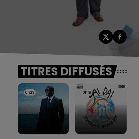
TITRES DIFFUSÉS
0h23
0h23
0h19
0h19