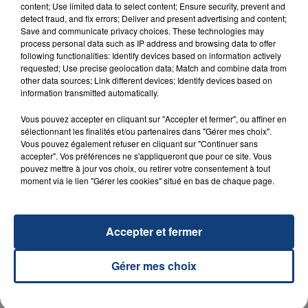
content; Use limited data to select content; Ensure security, prevent and
detect fraud, and fix errors; Deliver and present advertising and content;
Save and communicate privacy choices. These technologies may
process personal data such as IP address and browsing data to offer
following functionalities: Identify devices based on information actively
requested; Use precise geolocation data; Match and combine data from
other data sources; Link different devices; Identify devices based on
information transmitted automatically.
23 juillet 2026
Vous pouvez accepter en cliquant sur "Accepter et fermer", ou affiner en
INCENDIE MORTEL À LENS : UNE FEMME ET
sélectionnant les finalités et/ou partenaires dans "Gérer mes choix".
SON BÉBÉ ENTRE LA VIE ET LA...
Vous pouvez également refuser en cliquant sur "Continuer sans
accepter". Vos préférences ne s'appliqueront que pour ce site. Vous
Un homme s'est immolé par le feu après avoir
pouvez mettre à jour vos choix, ou retirer votre consentement à tout
aspergé sa compagne et leur bébé de trois mois
moment via le lien "Gérer les cookies" situé en bas de chaque page.
d'un liquide inflammable.
Accepter et fermer
Gérer mes choix
20 juillet 2026
UNE ADOLESCENTE DEVANT SE FAIRE