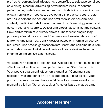
d'un liquide inflammable.
profiles for personalised advertising; Use profiles to select personalised
advertising; Measure advertising performance; Measure content
performance; Understand audiences through statistics or combinations
of data from different sources; Develop and improve services; Create
profiles to personalise content; Use profiles to select personalised
content; Use limited data to select content; Ensure security, prevent and
detect fraud, and fix errors; Deliver and present advertising and content;
Save and communicate privacy choices. These technologies may
20 juillet 2026
process personal data such as IP address and browsing data to offer
UNE ADOLESCENTE DEVANT SE FAIRE
following functionalities: Identify devices based on information actively
OPÉRER DE LA CHEVILLE RESSORT DE LA...
requested; Use precise geolocation data; Match and combine data from
other data sources; Link different devices; Identify devices based on
La famille a porté plainte contre la clinique qui a
information transmitted automatically.
reconnu sa responsabilité et présenté ses
excuses.
Vous pouvez accepter en cliquant sur "Accepter et fermer", ou affiner en
TITRES DIFFUSÉS
sélectionnant les finalités et/ou partenaires dans "Gérer mes choix".
Vous pouvez également refuser en cliquant sur "Continuer sans
accepter". Vos préférences ne s'appliqueront que pour ce site. Vous
pouvez mettre à jour vos choix, ou retirer votre consentement à tout
9h40
9h40
9h37
9h37
moment via le lien "Gérer les cookies" situé en bas de chaque page.
Accepter et fermer