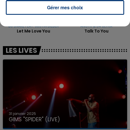
Gérer mes choix
DJ SNAKE FEAT. JUSTIN BIEBER
ANOTR & 54 ULTRA
Let Me Love You
Talk To You
LES LIVES
31 janvier 2025
GIMS "SPIDER" (LIVE)