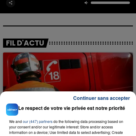
FIL D'ACTU
Continuer sans accepter
23 juillet 2026
INCENDIE MORTEL À LENS : UNE FEMME ET
Le respect de votre vie privée est notre priorité
SON BÉBÉ ENTRE LA VIE ET LA...
We and
our (447) partners
do the following data processing based on
Un homme s'est immolé par le feu après avoir
your consent and/or our legitimate interest: Store and/or access
aspergé sa compagne et leur bébé de trois mois
information on a device; Use limited data to select advertising; Create