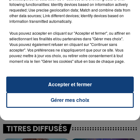
following functionalities: Identify devices based on information actively
23 juillet 2026
requested; Use precise geolocation data; Match and combine data from
INCENDIE MORTEL À LENS : UNE FEMME ET
other data sources; Link different devices; Identify devices based on
SON BÉBÉ ENTRE LA VIE ET LA...
information transmitted automatically.
Un homme s'est immolé par le feu après avoir
Vous pouvez accepter en cliquant sur "Accepter et fermer", ou affiner en
aspergé sa compagne et leur bébé de trois mois
sélectionnant les finalités et/ou partenaires dans "Gérer mes choix".
Vous pouvez également refuser en cliquant sur "Continuer sans
d'un liquide inflammable.
accepter". Vos préférences ne s'appliqueront que pour ce site. Vous
pouvez mettre à jour vos choix, ou retirer votre consentement à tout
moment via le lien "Gérer les cookies" situé en bas de chaque page.
Accepter et fermer
20 juillet 2026
UNE ADOLESCENTE DEVANT SE FAIRE
Gérer mes choix
OPÉRER DE LA CHEVILLE RESSORT DE LA...
La famille a porté plainte contre la clinique qui a
reconnu sa responsabilité et présenté ses
excuses.
TITRES DIFFUSÉS