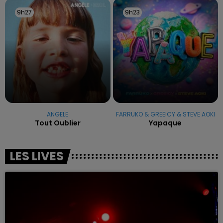
9h27
9h27
9h23
9h23
ANGELE
FARRUKO & GREEICY & STEVE AOKI
Tout Oublier
Yapaque
LES LIVES