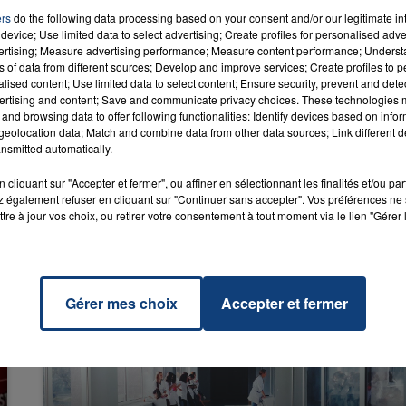
ers
do the following data processing based on your consent and/or our legitimate int
device; Use limited data to select advertising; Create profiles for personalised adver
vertising; Measure advertising performance; Measure content performance; Unders
ico
ns of data from different sources; Develop and improve services; Create profiles to 
JA &
RADIO CONTACT
alised content; Use limited data to select content; Ensure security, prevent and detect
ON
ertising and content; Save and communicate privacy choices. These technologies
O &
and browsing data to offer following functionalities: Identify devices based on infor
DY
eolocation data; Match and combine data from other data sources; Link different de
nsmitted automatically.
cliquant sur "Accepter et fermer", ou affiner en sélectionnant les finalités et/ou pa
 également refuser en cliquant sur "Continuer sans accepter". Vos préférences ne 
tre à jour vos choix, ou retirer votre consentement à tout moment via le lien "Gérer 
Gérer mes choix
Accepter et fermer