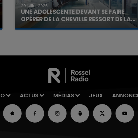
20 juillet 2026
UNE ADOLESCENTE DEVANT SE FAIRE
OPÉRER DE LA CHEVILLE RESSORT DE LA...
La famille a porté plainte contre la clinique qui a
7h00 - 11h00
La Team de l'été
reconnu sa responsabilité et présenté ses
excuses.
IO
ACTUS
MÉDIAS
JEUX
ANNONC