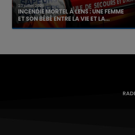
23 juillet 2026
INCENDIE MORTEL À LENS : UNE FEMME
ET SON BÉBÉ ENTRE LA VIE ET LA...
Un homme s'est immolé par le feu après avoir
aspergé sa compagne et leur bébé de trois
mois d'un liquide inflammable.
RAD