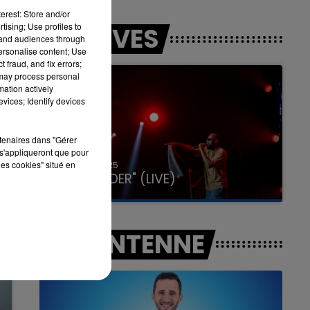
erest: Store and/or
tising; Use profiles to
LES LIVES
tand audiences through
personalise content; Use
7h00 - 11h00
 fraud, and fix errors;
LA TEAM DE L'ÉTÉ
 may process personal
mation actively
vices; Identify devices
rtenaires dans "Gérer
s'appliqueront que pour
les cookies" situé en
31 janvier 2025
GIMS "SPIDER" (LIVE)
A L'ANTENNE