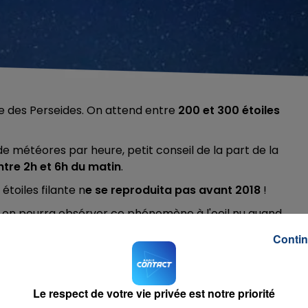
le des Perseides. On attend entre
200 et 300 étoiles
 de météores par heure, petit conseil de la part de la
ntre 2h et 6h du matin
.
 étoiles filante n
e se reproduita pas avant 2018
!
ave, on pourra obsérver ce phénomène à l'oeil nu quand
cle c'est de s'éloigner de la ville pour éviter la pollutio
Contin
Le respect de votre vie privée est notre priorité