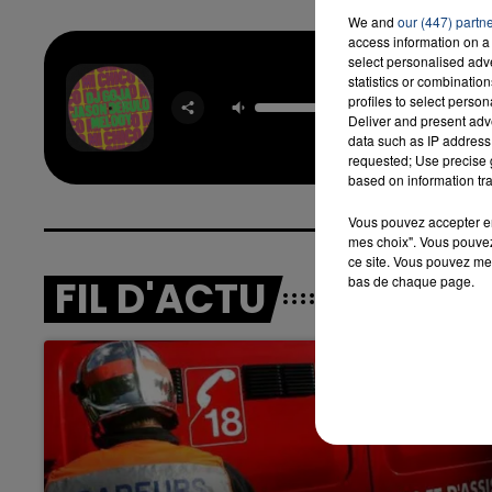
We and
our (447) partn
access information on a 
select personalised ad
Mi Ch
statistics or combinatio
DJ GO
profiles to select person
JAS
Deliver and present adv
DERUL
data such as IP address 
MELO
requested; Use precise g
based on information tra
Vous pouvez accepter en 
mes choix". Vous pouvez
ce site. Vous pouvez met
FIL D'ACTU
bas de chaque page.