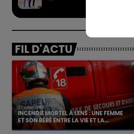
& FLO R
NICKI 
FIL D'ACTU
23 juillet 2026
INCENDIE MORTEL À LENS : UNE FEMME
ET SON BÉBÉ ENTRE LA VIE ET LA...
Un homme s'est immolé par le feu après avoir