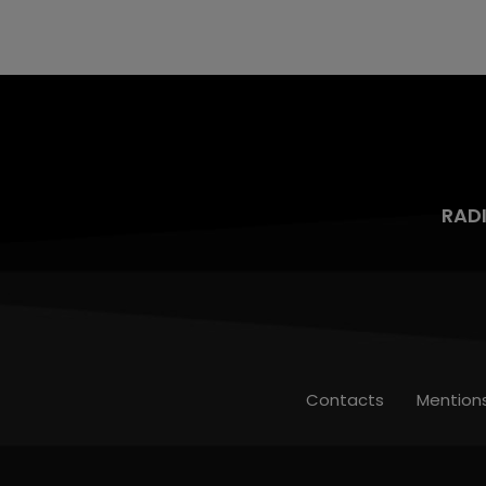
aspergé sa compagne et leur bébé de trois
mois d'un liquide inflammable.
RAD
Contacts
Mention