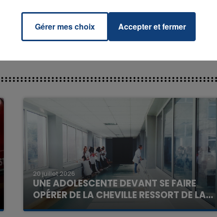
IDA &
MINAJ
Gérer mes choix
Accepter et fermer
20 juillet 2026
UNE ADOLESCENTE DEVANT SE FAIRE
OPÉRER DE LA CHEVILLE RESSORT DE LA...
La famille a porté plainte contre la clinique qui a