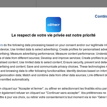
Contin
Le respect de votre vie privée est notre priorité
ortant trafic de stupéfiant a été démantelé à Méru, dans l'Oise. 7 personnes o
ers
do the following data processing based on your consent and/or our legitimate int
de et plus de 30 kilos de cannabis ont été saisis.
device; Use limited data to select advertising; Create profiles for personalised adver
vertising; Measure advertising performance; Measure content performance; Unders
ns of data from different sources; Develop and improve services; Create profiles to 
emi d'euros de résine de cannabis.
alised content; Use limited data to select content; Ensure security, prevent and detect
ertising and content; Save and communicate privacy choices. These technologies
and browsing data to offer following functionalities: Identify devices based on infor
eolocation data; Match and combine data from other data sources; Link different de
nsmitted automatically.
cliquant sur "Accepter et fermer", ou affiner en sélectionnant les finalités et/ou pa
 également refuser en cliquant sur "Continuer sans accepter". Vos préférences ne 
Them
tre à jour vos choix, ou retirer votre consentement à tout moment via le lien "Gérer 
 At
RADIO CONTACT
UETTA