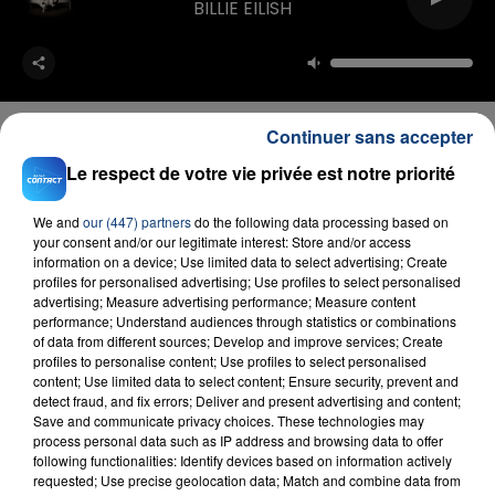
BILLIE EILISH
Continuer sans accepter
Le respect de votre vie privée est notre priorité
FIL D'ACTU
We and
our (447) partners
do the following data processing based on
your consent and/or our legitimate interest: Store and/or access
information on a device; Use limited data to select advertising; Create
profiles for personalised advertising; Use profiles to select personalised
advertising; Measure advertising performance; Measure content
performance; Understand audiences through statistics or combinations
of data from different sources; Develop and improve services; Create
profiles to personalise content; Use profiles to select personalised
content; Use limited data to select content; Ensure security, prevent and
detect fraud, and fix errors; Deliver and present advertising and content;
Save and communicate privacy choices. These technologies may
23 juillet 2026
process personal data such as IP address and browsing data to offer
INCENDIE MORTEL À LENS : UNE FEMME ET
following functionalities: Identify devices based on information actively
SON BÉBÉ ENTRE LA VIE ET LA...
requested; Use precise geolocation data; Match and combine data from