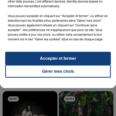
Un homme s'est immolé par le feu après avoir
other data sources; Link different devices; Identify devices based on
information transmitted automatically.
aspergé sa compagne et leur bébé de trois mois
d'un liquide inflammable.
Vous pouvez accepter en cliquant sur "Accepter et fermer", ou affiner en
sélectionnant les finalités et/ou partenaires dans "Gérer mes choix".
Vous pouvez également refuser en cliquant sur "Continuer sans
accepter". Vos préférences ne s'appliqueront que pour ce site. Vous
pouvez mettre à jour vos choix, ou retirer votre consentement à tout
moment via le lien "Gérer les cookies" situé en bas de chaque page.
20 juillet 2026
UNE ADOLESCENTE DEVANT SE FAIRE
Accepter et fermer
OPÉRER DE LA CHEVILLE RESSORT DE LA...
La famille a porté plainte contre la clinique qui a
Gérer mes choix
reconnu sa responsabilité et présenté ses
excuses.
TITRES DIFFUSÉS
14h57
14h57
14h54
14h54