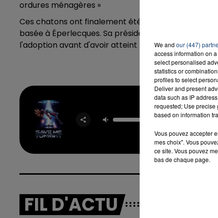
ordures ménagères »
Ces chatons ont finalement été pris en charge par un
basée à Éperlecques. Sa présidente, Claudine Miser
l'adoption avant d'avoir atteint l'âge de deux mois.
We and
our (447) partn
access information on a 
select personalised ad
statistics or combinatio
profiles to select person
Deliver and present adv
data such as IP address 
Save
requested; Use precise g
Toni
based on information tra
JENNI
LOPEZ &
Vous pouvez accepter en 
GUET
mes choix". Vous pouvez
ce site. Vous pouvez met
bas de chaque page.
FIL D'ACTU