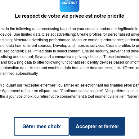
e association de la région, "
Solidarité Copains sur Patte
Le respect de votre vie privée est notre priorité
ole, prévient que les chatons ne sont pas proposés à
ers
do the following data processing based on your consent and/or our legitimate int
device; Use limited data to select advertising; Create profiles for personalised adver
vertising; Measure advertising performance; Measure content performance; Unders
ns of data from different sources; Develop and improve services; Create profiles to 
alised content; Use limited data to select content; Ensure security, prevent and detect
ertising and content; Save and communicate privacy choices. These technologies
and browsing data to offer following functionalities: Identify devices based on infor
 Me
eolocation data; Match and combine data from other data sources; Link different de
ght
nsmitted automatically.
RADIO CONTACT
FER
 DAVID
cliquant sur "Accepter et fermer", ou affiner en sélectionnant les finalités et/ou pa
TA
 également refuser en cliquant sur "Continuer sans accepter". Vos préférences ne 
tre à jour vos choix, ou retirer votre consentement à tout moment via le lien "Gérer 
Gérer mes choix
Accepter et fermer