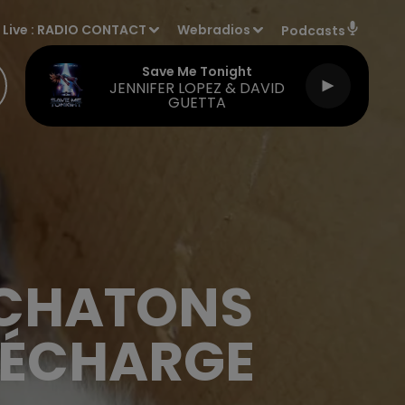
Live :
RADIO CONTACT
Webradios
Podcasts
Save Me Tonight
JENNIFER LOPEZ & DAVID
GUETTA
E CHATONS
DÉCHARGE