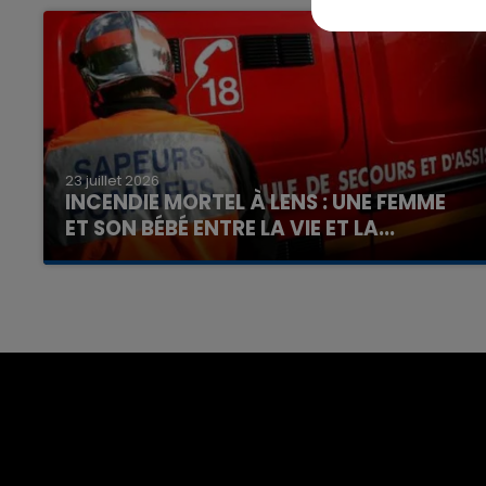
23 juillet 2026
INCENDIE MORTEL À LENS : UNE FEMME
ET SON BÉBÉ ENTRE LA VIE ET LA...
Un homme s'est immolé par le feu après avoir
aspergé sa compagne et leur bébé de trois
mois d'un liquide inflammable.