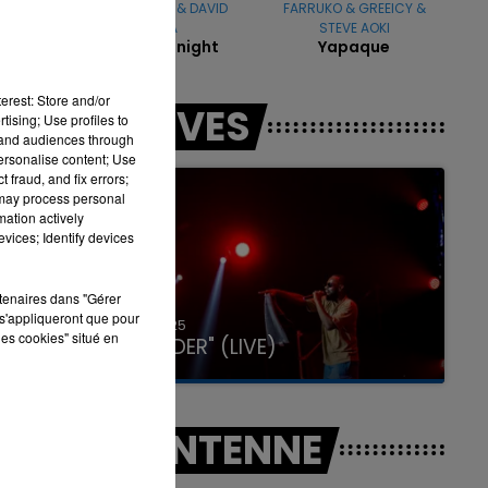
JENNIFER LOPEZ & DAVID
FARRUKO & GREEICY &
GUETTA
STEVE AOKI
s
"
Save Me Tonight
Yapaque
7h00 - 11h00
erest: Store and/or
LES LIVES
LA TEAM DE L'ÉTÉ
tising; Use profiles to
tand audiences through
personalise content; Use
 fraud, and fix errors;
 may process personal
mation actively
vices; Identify devices
rtenaires dans "Gérer
s'appliqueront que pour
31 janvier 2025
les cookies" situé en
GIMS "SPIDER" (LIVE)
A L'ANTENNE