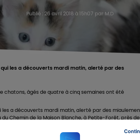
Publié : 26 avril 2018 à 15h07 par M.D
 qui les a découverts mardi matin, alerté par des
chatons, âgés de quatre à cinq semaines ont été
qui les a découverts mardi matin, alerté par des miaulemen
u du Chemin de la Maison Blanche, à Petite-Forêt, près de
Contin
 les gens qui « se débarrassent d’animaux comme de vulgair