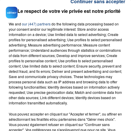
Continuer sans accepter
Le respect de votre vie privée est notre priorité
We and
our (447) partners
do the following data processing based on
your consent and/or our legitimate interest: Store and/or access
information on a device; Use limited data to select advertising; Create
23 juillet 2026
profiles for personalised advertising; Use profiles to select personalised
INCENDIE MORTEL À LENS : UNE FEMME ET
advertising; Measure advertising performance; Measure content
SON BÉBÉ ENTRE LA VIE ET LA...
performance; Understand audiences through statistics or combinations
of data from different sources; Develop and improve services; Create
Un homme s'est immolé par le feu après avoir
profiles to personalise content; Use profiles to select personalised
aspergé sa compagne et leur bébé de trois mois
content; Use limited data to select content; Ensure security, prevent and
detect fraud, and fix errors; Deliver and present advertising and content;
d'un liquide inflammable.
Save and communicate privacy choices. These technologies may
process personal data such as IP address and browsing data to offer
following functionalities: Identify devices based on information actively
requested; Use precise geolocation data; Match and combine data from
other data sources; Link different devices; Identify devices based on
information transmitted automatically.
20 juillet 2026
Vous pouvez accepter en cliquant sur "Accepter et fermer", ou affiner en
UNE ADOLESCENTE DEVANT SE FAIRE
sélectionnant les finalités et/ou partenaires dans "Gérer mes choix".
OPÉRER DE LA CHEVILLE RESSORT DE LA...
Vous pouvez également refuser en cliquant sur "Continuer sans
accepter". Vos préférences ne s'appliqueront que pour ce site. Vous