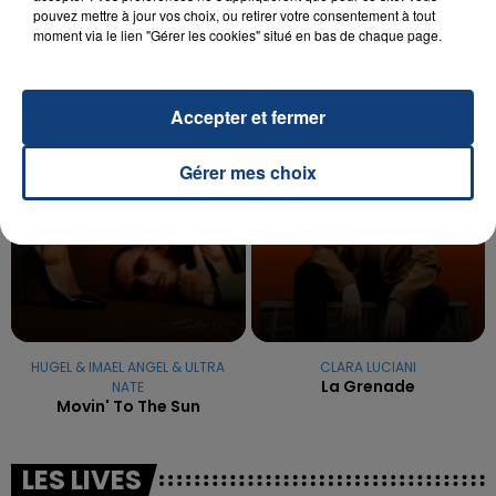
La famille a porté plainte contre la clinique qui a
pouvez mettre à jour vos choix, ou retirer votre consentement à tout
reconnu sa responsabilité et présenté ses
moment via le lien "Gérer les cookies" situé en bas de chaque page.
excuses.
TITRES DIFFUSÉS
Accepter et fermer
10h01
10h01
9h58
9h58
Gérer mes choix
HUGEL & IMAEL ANGEL & ULTRA
CLARA LUCIANI
La Grenade
NATE
Movin' To The Sun
LES LIVES