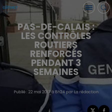
PAS-DE-CALAIS :
LES CONTRÔLES
ROUTIERS
RENFORCÉS
PENDANT 3
SEMAINES
Publié : 22 mai 2017 à 8h24 par La rédaction